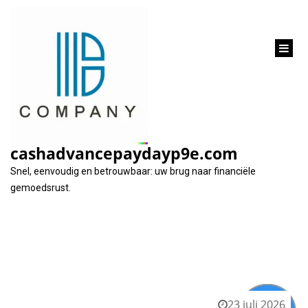
inhoud
gaan
Tag:
flexibiliteit
cashadvancepaydayp9e.com
Snel, eenvoudig en betrouwbaar: uw brug naar financiële
gemoedsrust.
23 juli 2026