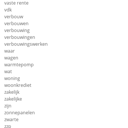
vaste rente
vdk
verbouw
verbouwen
verbouwing
verbouwingen
verbouwingswerken
waar
wagen
warmtepomp
wat
woning
woonkrediet
zakelijk
zakelijke
zijn
zonnepanelen
zwarte
zzp