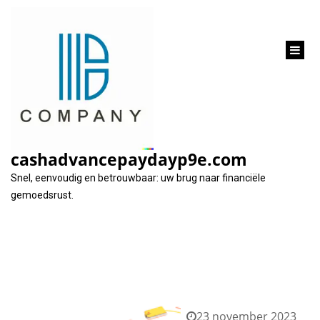
inhoud
gaan
Tag:
identificatie
cashadvancepaydayp9e.com
Snel, eenvoudig en betrouwbaar: uw brug naar financiële
gemoedsrust.
23 november 2023