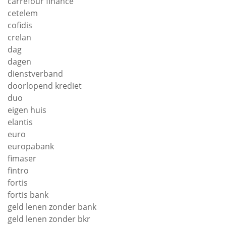
carrefour finance
cetelem
cofidis
crelan
dag
dagen
dienstverband
doorlopend krediet
duo
eigen huis
elantis
euro
europabank
fimaser
fintro
fortis
fortis bank
geld lenen zonder bank
geld lenen zonder bkr