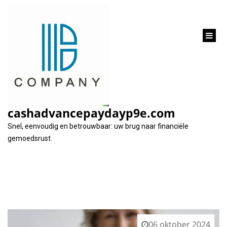
inhoud
gaan
Tag:
leeftijd
cashadvancepaydayp9e.com
Snel, eenvoudig en betrouwbaar: uw brug naar financiële
gemoedsrust.
06 oktober 2024