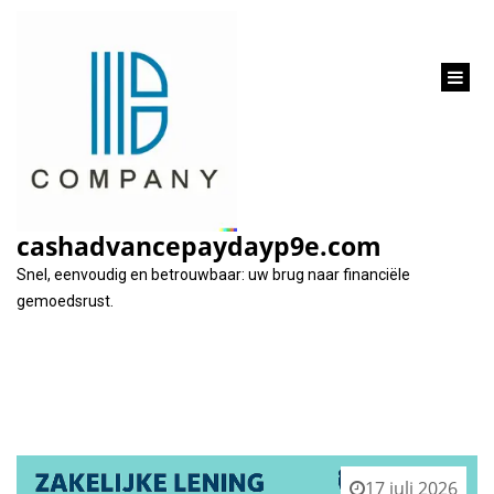
inhoud
gaan
Tag:
inkomen
cashadvancepaydayp9e.com
Snel, eenvoudig en betrouwbaar: uw brug naar financiële
gemoedsrust.
17 juli 2026