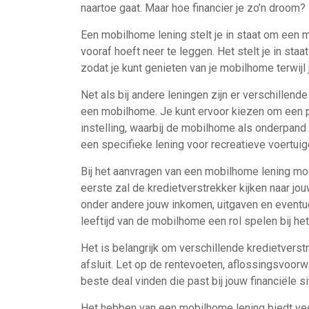
naartoe gaat. Maar hoe financier je zo’n droom?
Een mobilhome lening stelt je in staat om een m
vooraf hoeft neer te leggen. Het stelt je in sta
zodat je kunt genieten van je mobilhome terwijl j
Net als bij andere leningen zijn er verschillend
een mobilhome. Je kunt ervoor kiezen om een per
instelling, waarbij de mobilhome als onderpand 
een specifieke lening voor recreatieve voertui
Bij het aanvragen van een mobilhome lening moe
eerste zal de kredietverstrekker kijken naar jou
onder andere jouw inkomen, uitgaven en eventu
leeftijd van de mobilhome een rol spelen bij h
Het is belangrijk om verschillende kredietverst
afsluit. Let op de rentevoeten, aflossingsvoor
beste deal vinden die past bij jouw financiële si
Het hebben van een mobilhome lening biedt ve