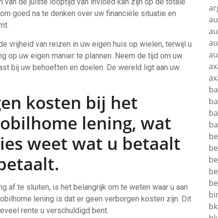
 van de juiste looptijd van invloed kan zijn op de totale
ar
 om goed na te denken over uw financiële situatie en
au
mt.
au
au
 vrijheid van reizen in uw eigen huis op wielen, terwijl u
au
ssing op uw eigen manier te plannen. Neem de tijd om uw
ax
ast bij uw behoeften en doelen. De wereld ligt aan uw
ax
ba
gen kosten bij het
ba
ba
mobilhome lening, wat
ba
be
ies weet wat u betaalt
be
betaalt.
be
be
be
af te sluiten, is het belangrijk om te weten waar u aan
bi
bilhome lening is dat er geen verborgen kosten zijn. Dit
bk
eveel rente u verschuldigd bent.