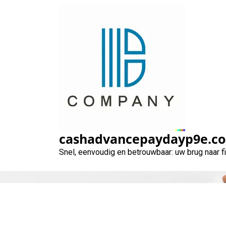
Naar
de
inhoud
gaan
Financier jou
cashadvancepaydayp9e.c
Snel, eenvoudig en betrouwbaar: uw brug naar 