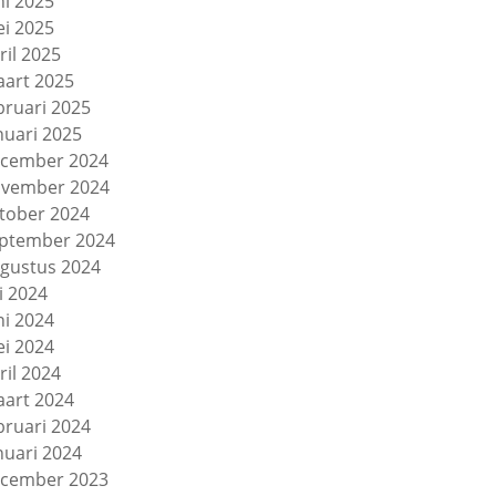
ni 2025
i 2025
ril 2025
art 2025
bruari 2025
nuari 2025
cember 2024
vember 2024
tober 2024
ptember 2024
gustus 2024
li 2024
ni 2024
i 2024
ril 2024
art 2024
bruari 2024
nuari 2024
cember 2023