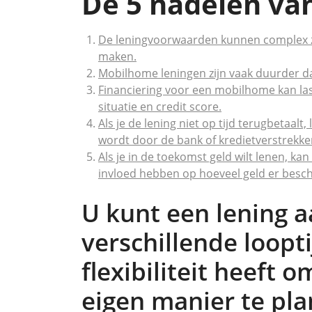
De 5 nadelen va
De leningvoorwaarden kunnen complex zij
maken.
Mobilhome leningen zijn vaak duurder d
Financiering voor een mobilhome kan lastig
situatie en credit score.
Als je de lening niet op tijd terugbetaalt
wordt door de bank of kredietverstrekke
Als je in de toekomst geld wilt lenen, ka
invloed hebben op hoeveel geld er besch
U kunt een lening 
verschillende loopt
flexibiliteit heeft 
eigen manier te pl