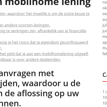
n mobilhome lening
no
ok
n, waardoor het moeilijk is om de juiste keuze te
se
au
an andere soorten leningen.
ju
 te verkrijgen zijn, afhankelijk van je financiële
ju
me
, loop je het risico dat je eigendom geconfisqueerd
ap
r.
ma
n het geld dat je aan een mobilhomelening uitgeeft
fe
ikbaar is voor andere doeleinden.
aanvragen met
C
ijden, waardoor u de
om de aflossing op uw
1 
10
annen.
10