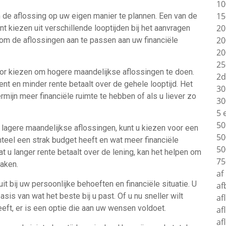
10
15
m de aflossing op uw eigen manier te plannen. Een van de
20
t kiezen uit verschillende looptijden bij het aanvragen
20
t om de aflossingen aan te passen aan uw financiële
20
25
rvoor kiezen om hogere maandelijkse aflossingen te doen.
2d
bent en minder rente betaalt over de gehele looptijd. Het
30
ermijn meer financiële ruimte te hebben of als u liever zo
30
5 
50
 lagere maandelijkse aflossingen, kunt u kiezen voor een
50
enteel een strak budget heeft en wat meer financiële
50
 u langer rente betaalt over de lening, kan het helpen om
75
aken.
af
uit bij uw persoonlijke behoeften en financiële situatie. U
af
s van wat het beste bij u past. Of u nu sneller wilt
af
eeft, er is een optie die aan uw wensen voldoet.
af
af