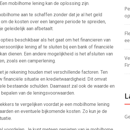
 Een mobilhome lening kan de oplossing zijn.
Pe
obilhome aan te schaffen zonder dat je al het geld
op
at om de kosten over een langere periode te spreiden,
e geleidelijk aan afbetaalt.
Fl
e opties beschikbaar als het gaat om het financieren van
ee
soonlijke lening af te sluiten bij een bank of financiële
kan dienen. Een andere mogelijkheid is het afsluiten van
Ve
gen, zoals een camperlening.
Fi
t je rekening houden met verschillende factoren. Ten
w financiële situatie en kredietwaardigheid. Dit omvat
ele bestaande schulden. Daarnaast zal ook de waarde en
et bepalen van de leningsvoorwaarden.
L
rekkers te vergelijken voordat je een mobilhome lening
waarden en eventuele bijkomende kosten. Zo kun je de
Ge
tuatie.
el voordelen. Je kunt meteen genieten van je mobilhome