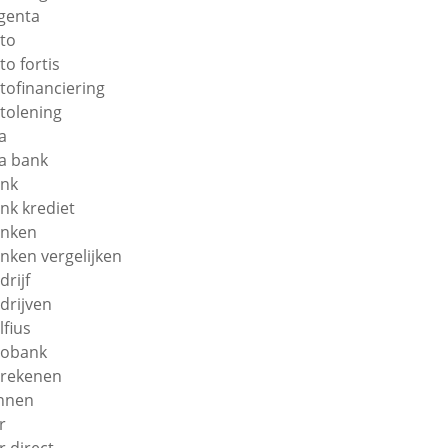
genta
to
to fortis
tofinanciering
tolening
a
a bank
nk
nk krediet
nken
nken vergelijken
drijf
drijven
lfius
obank
rekenen
nnen
r