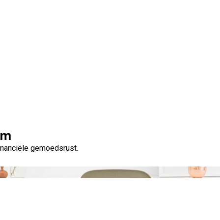
w droomreis met een mo
om
financiële gemoedsrust.