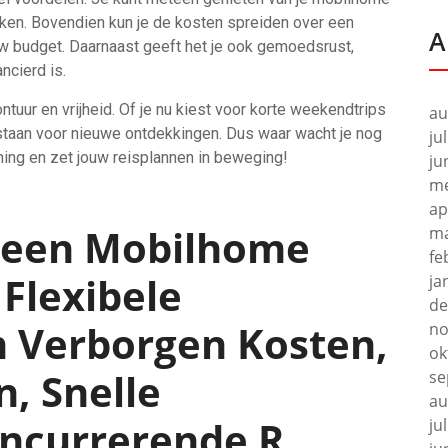
reken. Bovendien kun je de kosten spreiden over een
A
ouw budget. Daarnaast geeft het je ook gemoedsrust,
ncierd is.
uur en vrijheid. Of je nu kiest voor korte weekendtrips
au
arstaan voor nieuwe ontdekkingen. Dus waar wacht je nog
ju
ing en zet jouw reisplannen in beweging!
ju
me
ap
n een Mobilhome
ma
fe
 Flexibele
ja
de
n Verborgen Kosten,
no
ok
n, Snelle
se
au
ncurrerende R
ju