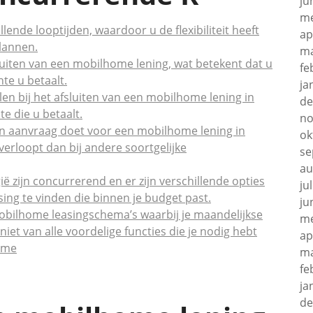
ju
me
ende looptijden, waardoor u de flexibiliteit heeft
ap
lannen.
ma
sluiten van een mobilhome lening, wat betekent dat u
fe
te u betaalt.
ja
en bij het afsluiten van een mobilhome lening in
de
te die u betaalt.
no
een aanvraag doet voor een mobilhome lening in
ok
verloopt dan bij andere soortgelijke
se
au
ë zijn concurrerend en er zijn verschillende opties
ju
ng te vinden die binnen je budget past.
ju
obilhome leasingschema’s waarbij je maandelijkse
me
eniet van alle voordelige functies die je nodig hebt
ap
ome
ma
fe
ja
de