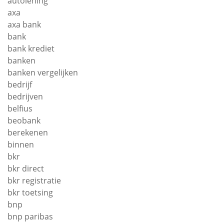
autolening
axa
axa bank
bank
bank krediet
banken
banken vergelijken
bedrijf
bedrijven
belfius
beobank
berekenen
binnen
bkr
bkr direct
bkr registratie
bkr toetsing
bnp
bnp paribas