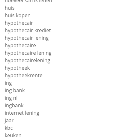
hoeveel kan ik lenen
huis
huis kopen
hypothecair
hypothecair krediet
hypothecair lening
hypothecaire
hypothecaire lening
hypothecairelening
hypotheek
hypotheekrente
ing
ing bank
ing nl
ingbank
internet lening
jaar
kbc
keuken