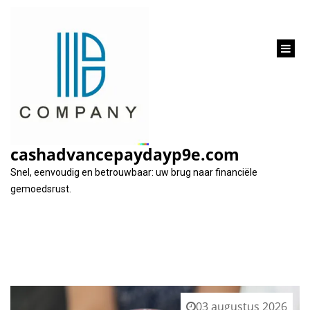
inhoud
gaan
Tag:
kredietwaardigheid
cashadvancepaydayp9e.com
Snel, eenvoudig en betrouwbaar: uw brug naar financiële
gemoedsrust.
03 augustus 2026