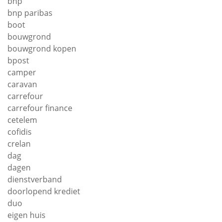
bnp
bnp paribas
boot
bouwgrond
bouwgrond kopen
bpost
camper
caravan
carrefour
carrefour finance
cetelem
cofidis
crelan
dag
dagen
dienstverband
doorlopend krediet
duo
eigen huis