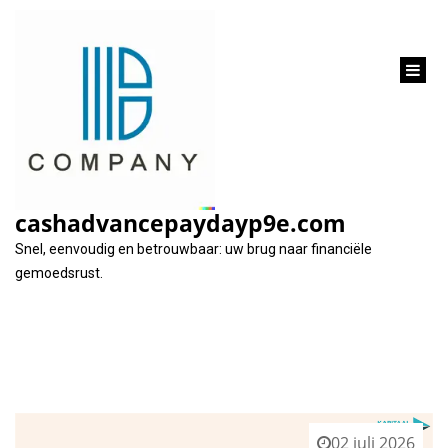
inhoud
gaan
Tag:
onderpand
cashadvancepaydayp9e.com
Snel, eenvoudig en betrouwbaar: uw brug naar financiële
gemoedsrust.
02 juli 2026