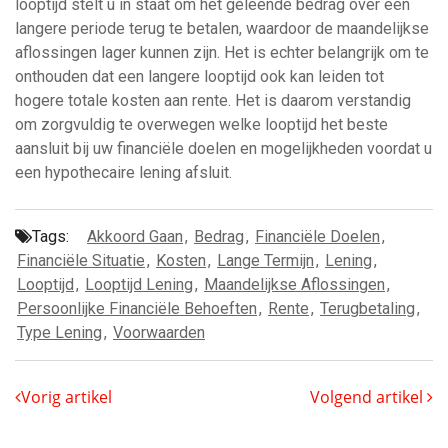
looptijd stelt u in staat om het geleende bedrag over een
langere periode terug te betalen, waardoor de maandelijkse
aflossingen lager kunnen zijn. Het is echter belangrijk om te
onthouden dat een langere looptijd ook kan leiden tot
hogere totale kosten aan rente. Het is daarom verstandig
om zorgvuldig te overwegen welke looptijd het beste
aansluit bij uw financiële doelen en mogelijkheden voordat u
een hypothecaire lening afsluit.
Tags:
Akkoord Gaan
,
Bedrag
,
Financiële Doelen
,
Financiële Situatie
,
Kosten
,
Lange Termijn
,
Lening
,
Looptijd
,
Looptijd Lening
,
Maandelijkse Aflossingen
,
Persoonlijke Financiële Behoeften
,
Rente
,
Terugbetaling
,
Type Lening
,
Voorwaarden
Vorig artikel
Volgend artikel