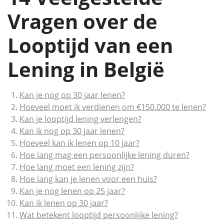
Vragen over de
Looptijd van een
Lening in België
Kan je nog op 30 jaar lenen?
Hoeveel moet ik verdienen om €150.000 te lenen?
Kan je looptijd lening verlengen?
Kan ik nog op 30 jaar lenen?
Hoeveel kan ik lenen op 10 jaar?
Hoe lang mag een persoonlijke lening duren?
Hoe lang moet een lening zijn?
Hoe lang kan je lenen voor een huis?
Kan je nog lenen op 25 jaar?
Kan ik lenen op 30 jaar?
Wat betekent looptijd persoonlijke lening?