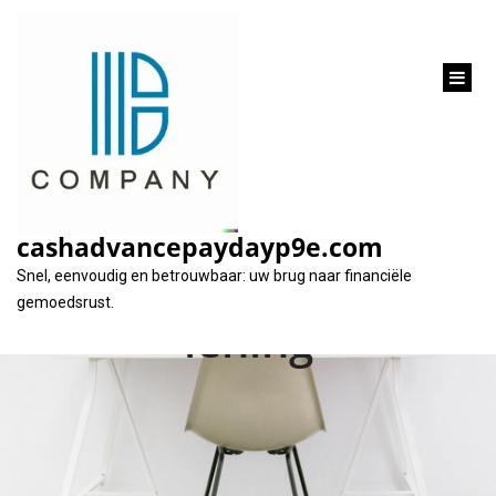
inhoud
gaan
Alles wat u moet
weten over de
cashadvancepaydayp9e.com
looptijd van een
Snel, eenvoudig en betrouwbaar: uw brug naar financiële
gemoedsrust.
lening