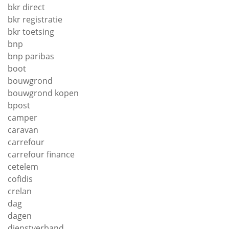
bkr direct
bkr registratie
bkr toetsing
bnp
bnp paribas
boot
bouwgrond
bouwgrond kopen
bpost
camper
caravan
carrefour
carrefour finance
cetelem
cofidis
crelan
dag
dagen
dienstverband