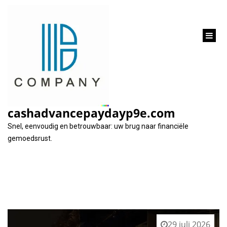
inhoud
gaan
Tag:
maandelijkse aflossingen
cashadvancepaydayp9e.com
Snel, eenvoudig en betrouwbaar: uw brug naar financiële
gemoedsrust.
29 juli 2026