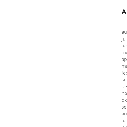
A
au
ju
ju
me
ap
ma
fe
ja
de
no
ok
se
au
ju