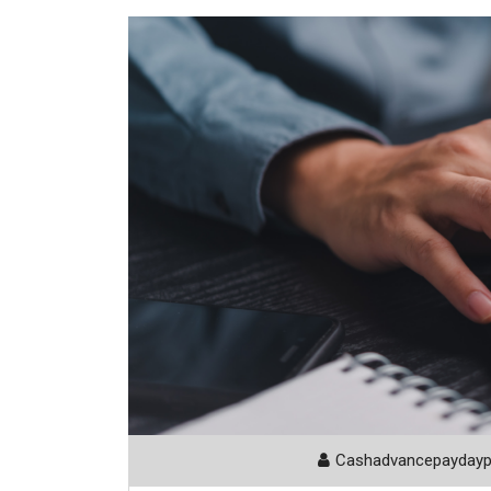
Cashadvancepayday