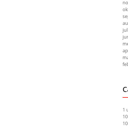
no
ok
se
au
ju
ju
me
ap
ma
fe
C
1 
10
10