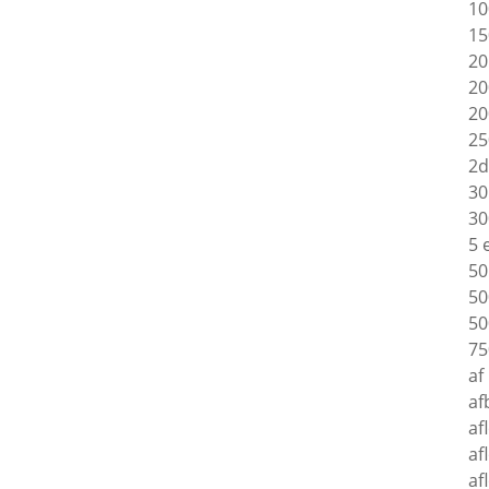
10
15
20
20
20
25
2d
30
30
5 
50
50
50
75
af
af
af
af
af