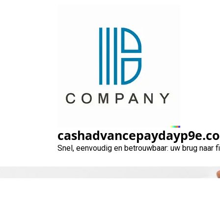
Naar
de
inhoud
gaan
cashadvancepaydayp9e.c
Snel, eenvoudig en betrouwbaar: uw brug naar 