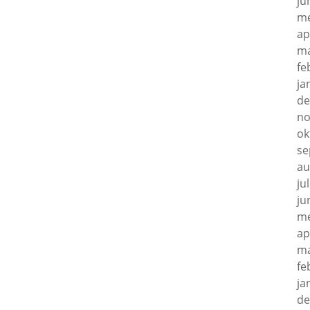
ju
me
ap
ma
fe
ja
de
no
ok
se
au
ju
ju
me
ap
ma
fe
ja
de