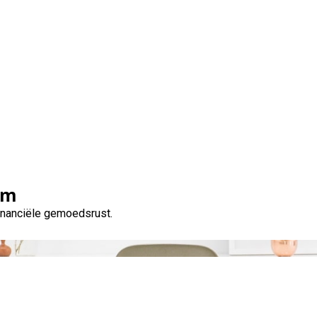
Tag:
persoonlijke financiële behoeften
om
financiële gemoedsrust.