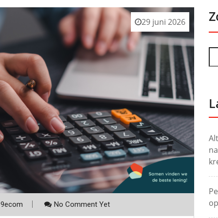
Z
29 juni 2026
L
Al
na
kr
Pe
op
p9ecom
No Comment Yet