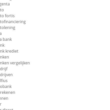
genta
to
to fortis
tofinanciering
tolening
a
a bank
nk
nk krediet
nken
nken vergelijken
drijf
drijven
lfius
obank
rekenen
nnen
r