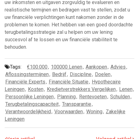
uw inkomsten en uitgaven zorgvuldig te evalueren en
realistische termijnen en bedragen vast te stellen, zodat u
uw financiële verplichtingen kunt nakomen zonder in de
problemen te komen. Het hebben van een goed doordachte
terugbetalingsstrategie zal u helpen om uw lening
succesvol af te lossen en uw financiële stabiliteit te
behouden.
Tags:
€100.000
,
100000 Lenen
,
Aankopen
,
Advies
,
Aflossingstermijnen
,
Bedrijf
,
Discipline
,
Doelen
,
Financiële Experts
,
Financiële Situatie
,
Hypothecaire
Leningen
,
Kosten
,
Kredietverstrekkers Vergelijken
,
Lenen
,
Persoonlijke Leningen
,
Planning
,
Rentevoeten
,
Schulden
,
Terugbetalingscapaciteit
,
Transparantie
,
Verantwoordelijkheid
,
Voorwaarden
,
Woning
,
Zakelijke
Leningen