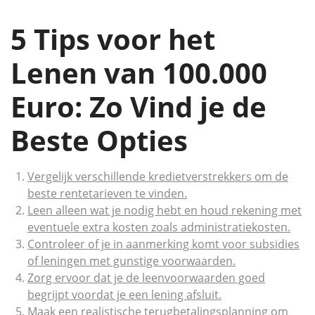
5 Tips voor het
Lenen van 100.000
Euro: Zo Vind je de
Beste Opties
Vergelijk verschillende kredietverstrekkers om de
beste rentetarieven te vinden.
Leen alleen wat je nodig hebt en houd rekening met
eventuele extra kosten zoals administratiekosten.
Controleer of je in aanmerking komt voor subsidies
of leningen met gunstige voorwaarden.
Zorg ervoor dat je de leenvoorwaarden goed
begrijpt voordat je een lening afsluit.
Maak een realistische terugbetalingsplanning om