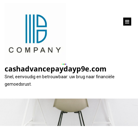
inhoud
gaan
Alles wat u moet
weten over het lenen
cashadvancepaydayp9e.com
van €100.000
Snel, eenvoudig en betrouwbaar: uw brug naar financiële
gemoedsrust.