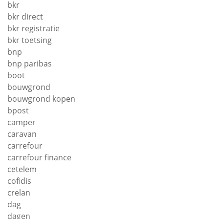
bkr
bkr direct
bkr registratie
bkr toetsing
bnp
bnp paribas
boot
bouwgrond
bouwgrond kopen
bpost
camper
caravan
carrefour
carrefour finance
cetelem
cofidis
crelan
dag
dagen