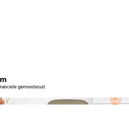
Tag:
transparantie
om
financiële gemoedsrust.