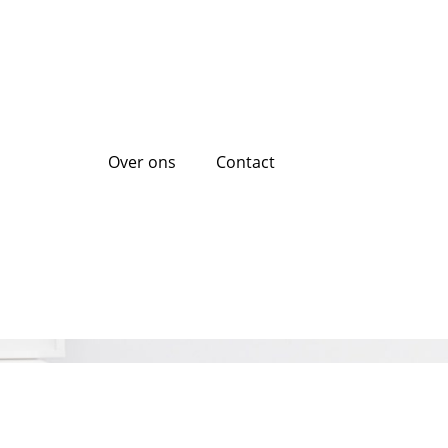
Over ons
Contact