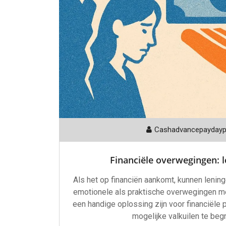
Cashadvancepayday
Financiële overwegingen: 
Als het op financiën aankomt, kunnen lenin
emotionele als praktische overwegingen me
een handige oplossing zijn voor financiële 
mogelijke valkuilen te begr