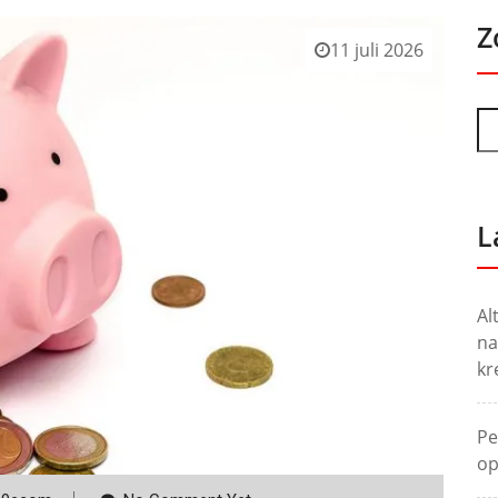
Z
11 juli 2026
L
Al
na
kr
Pe
op