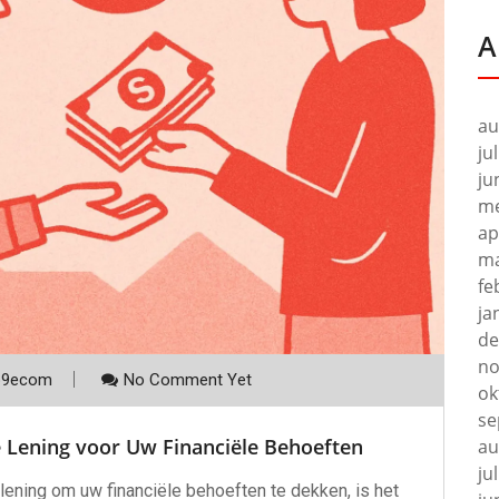
A
au
ju
ju
me
ap
ma
fe
ja
de
no
p9ecom
No Comment Yet
ok
se
 Lening voor Uw Financiële Behoeften
au
ju
lening om uw financiële behoeften te dekken, is het