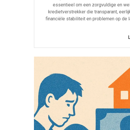
essentieel om een zorgvuldige en we
kredietverstrekker die transparant, eerli
financiële stabiliteit en problemen op de 