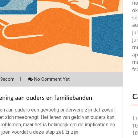
no
ok
se
au
ju
ju
me
ap
ma
fe
p9ecom
No Comment Yet
C
lening aan ouders en familiebanden
gen aan ouders een gevoelig onderwerp zijn dat zowel
t zich meebrengt. Het lenen van geld van ouders kan
1 
problemen, maar het is belangrijk om de implicaties en
10
ijpen voordat u deze stap zet. Er zijn
10