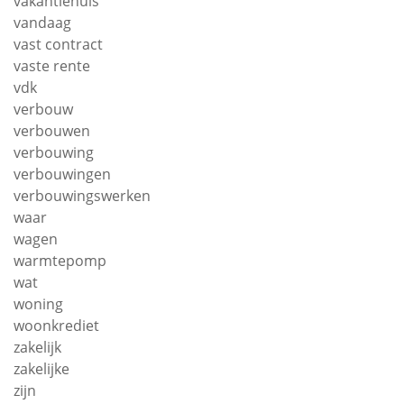
vakantiehuis
vandaag
vast contract
vaste rente
vdk
verbouw
verbouwen
verbouwing
verbouwingen
verbouwingswerken
waar
wagen
warmtepomp
wat
woning
woonkrediet
zakelijk
zakelijke
zijn