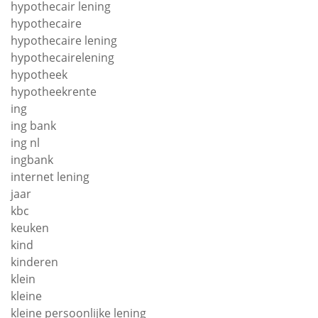
hypothecair lening
hypothecaire
hypothecaire lening
hypothecairelening
hypotheek
hypotheekrente
ing
ing bank
ing nl
ingbank
internet lening
jaar
kbc
keuken
kind
kinderen
klein
kleine
kleine persoonlijke lening