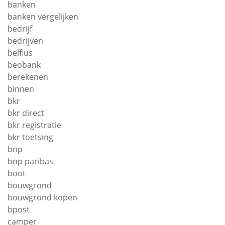
banken
banken vergelijken
bedrijf
bedrijven
belfius
beobank
berekenen
binnen
bkr
bkr direct
bkr registratie
bkr toetsing
bnp
bnp paribas
boot
bouwgrond
bouwgrond kopen
bpost
camper