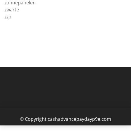
zonnepanelen
zwarte
zzp
© Copyright cashadvancepaydayp9e.com