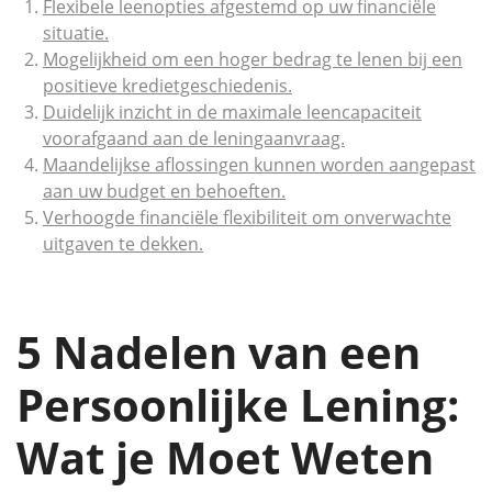
Flexibele leenopties afgestemd op uw financiële
situatie.
Mogelijkheid om een hoger bedrag te lenen bij een
positieve kredietgeschiedenis.
Duidelijk inzicht in de maximale leencapaciteit
voorafgaand aan de leningaanvraag.
Maandelijkse aflossingen kunnen worden aangepast
aan uw budget en behoeften.
Verhoogde financiële flexibiliteit om onverwachte
uitgaven te dekken.
5 Nadelen van een
Persoonlijke Lening:
Wat je Moet Weten