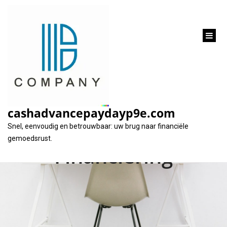
inhoud
gaan
Vind de Goedkoopste
Autolening: Tips voor
cashadvancepaydayp9e.com
Voordelige
Snel, eenvoudig en betrouwbaar: uw brug naar financiële
gemoedsrust.
Financiering