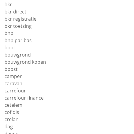
bkr
bkr direct
bkr registratie
bkr toetsing
bnp
bnp paribas
boot
bouwgrond
bouwgrond kopen
bpost
camper
caravan
carrefour
carrefour finance
cetelem
cofidis
crelan
dag
dagen