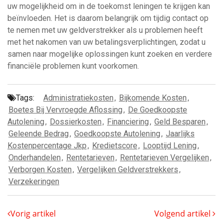
uw mogelijkheid om in de toekomst leningen te krijgen kan
beïnvloeden. Het is daarom belangrijk om tijdig contact op
te nemen met uw geldverstrekker als u problemen heeft
met het nakomen van uw betalingsverplichtingen, zodat u
samen naar mogelijke oplossingen kunt zoeken en verdere
financiële problemen kunt voorkomen.
Tags:
Administratiekosten
,
Bijkomende Kosten
,
Boetes Bij Vervroegde Aflossing
,
De Goedkoopste
Autolening
,
Dossierkosten
,
Financiering
,
Geld Besparen
,
Geleende Bedrag
,
Goedkoopste Autolening
,
Jaarlijks
Kostenpercentage Jkp
,
Kredietscore
,
Looptijd Lening
,
Onderhandelen
,
Rentetarieven
,
Rentetarieven Vergelijken
,
Verborgen Kosten
,
Vergelijken Geldverstrekkers
,
Verzekeringen
Vorig artikel
Volgend artikel