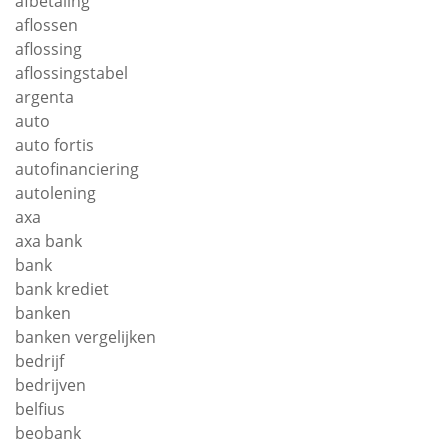
afbetaling
aflossen
aflossing
aflossingstabel
argenta
auto
auto fortis
autofinanciering
autolening
axa
axa bank
bank
bank krediet
banken
banken vergelijken
bedrijf
bedrijven
belfius
beobank