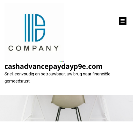
inhoud
gaan
Financiële steun: De
rol van lening ouders
cashadvancepaydayp9e.com
bij kinderen
Snel, eenvoudig en betrouwbaar: uw brug naar financiële
gemoedsrust.