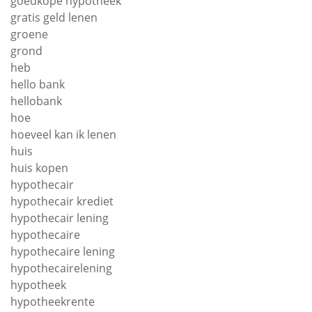
goedkope hypotheek
gratis geld lenen
groene
grond
heb
hello bank
hellobank
hoe
hoeveel kan ik lenen
huis
huis kopen
hypothecair
hypothecair krediet
hypothecair lening
hypothecaire
hypothecaire lening
hypothecairelening
hypotheek
hypotheekrente