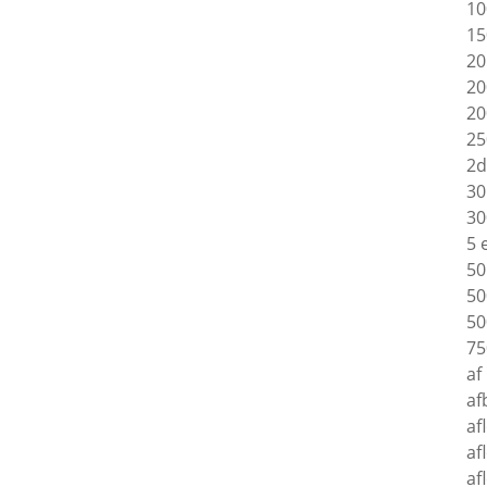
10
15
20
20
20
25
2d
30
30
5 
50
50
50
75
af
af
af
af
af