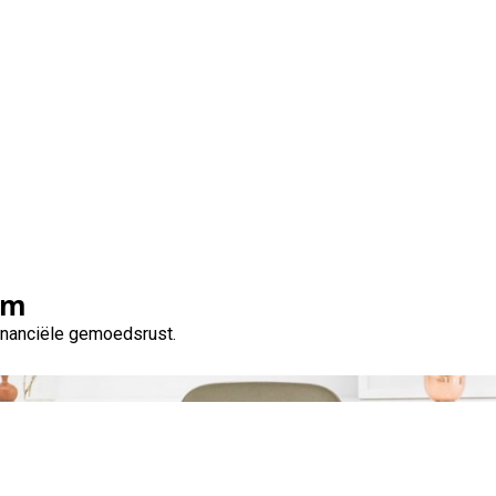
Tag:
wederzijds begrip
om
financiële gemoedsrust.