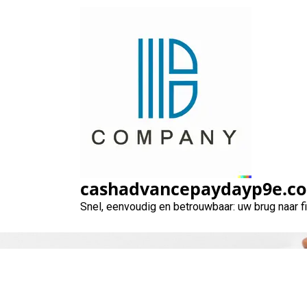
Naar
de
inhoud
gaan
cashadvancepaydayp9e.c
Snel, eenvoudig en betrouwbaar: uw brug naar 