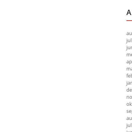
A
au
ju
ju
me
ap
ma
fe
ja
de
no
ok
se
au
ju