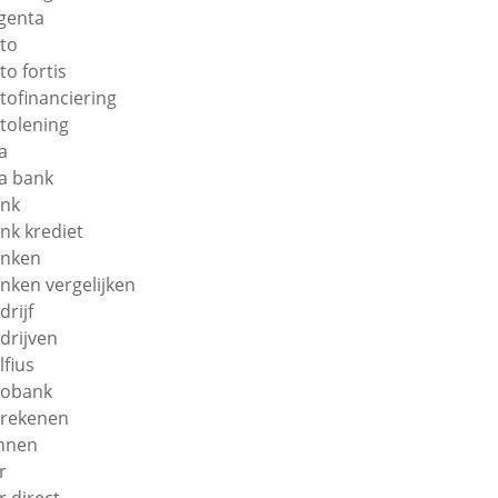
genta
to
to fortis
tofinanciering
tolening
a
a bank
nk
nk krediet
nken
nken vergelijken
drijf
drijven
lfius
obank
rekenen
nnen
r