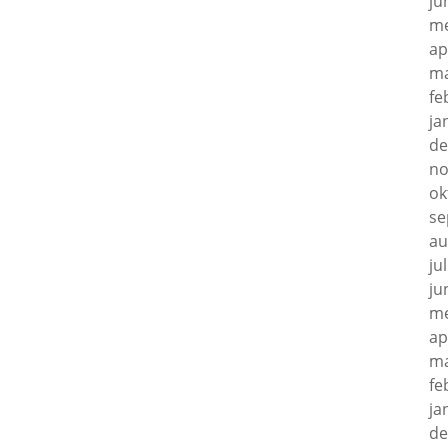
ju
me
ap
ma
fe
ja
de
no
ok
se
au
ju
ju
me
ap
ma
fe
ja
de