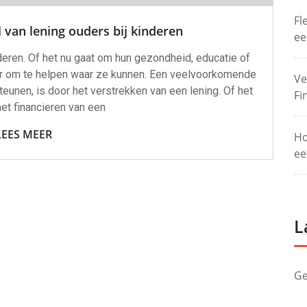
Fl
l van lening ouders bij kinderen
ee
inderen. Of het nu gaat om hun gezondheid, educatie of
aar om te helpen waar ze kunnen. Een veelvoorkomende
Ve
unen, is door het verstrekken van een lening. Of het
Fi
et financieren van een
LEES MEER
Ho
ee
L
Ge