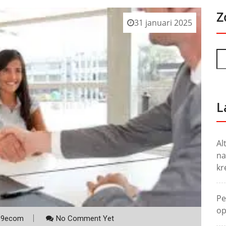
Z
31 januari 2025
L
Al
na
kr
Pe
op
p9ecom
No Comment Yet