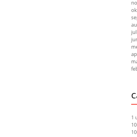
no
ok
se
au
ju
ju
me
ap
ma
fe
C
1 
10
10