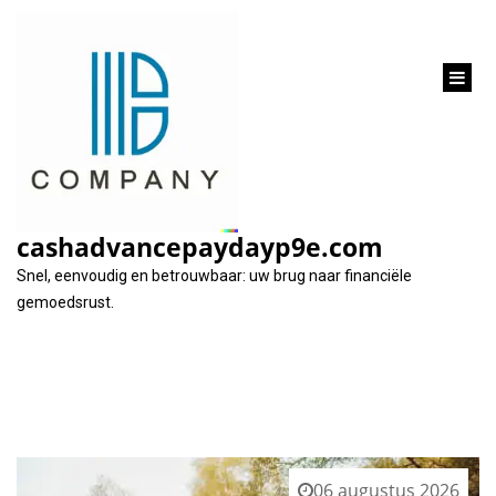
inhoud
gaan
Tag:
lagere rentetarieven
cashadvancepaydayp9e.com
Snel, eenvoudig en betrouwbaar: uw brug naar financiële
gemoedsrust.
06 augustus 2026