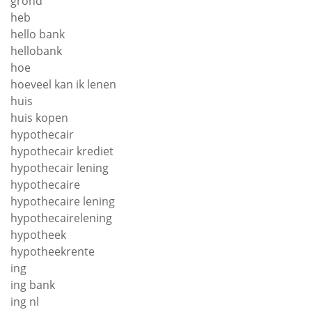
grond
heb
hello bank
hellobank
hoe
hoeveel kan ik lenen
huis
huis kopen
hypothecair
hypothecair krediet
hypothecair lening
hypothecaire
hypothecaire lening
hypothecairelening
hypotheek
hypotheekrente
ing
ing bank
ing nl