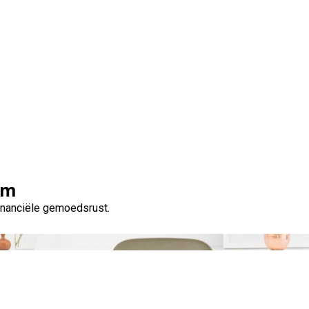
 weten over rente bij l
om
financiële gemoedsrust.