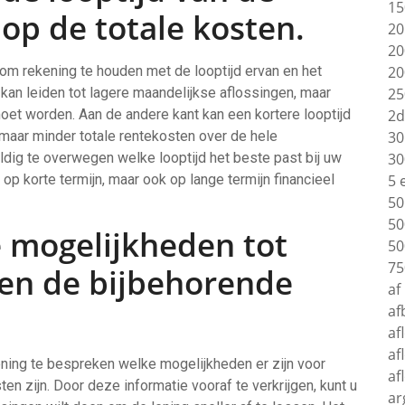
15
 op de totale kosten.
20
20
jk om rekening te houden met de looptijd ervan en het
20
d kan leiden tot lagere maandelijkse aflossingen, maar
25
moet worden. Aan de andere kant kan een kortere looptijd
2d
 maar minder totale rentekosten over de hele
30
ldig te overwegen welke looptijd het beste past bij uw
30
n op korte termijn, maar ook op lange termijn financieel
5 
50
50
 mogelijkheden tot
50
75
 en de bijbehorende
af
af
af
af
lening te bespreken welke mogelijkheden er zijn voor
af
n zijn. Door deze informatie vooraf te verkrijgen, kunt u
ar