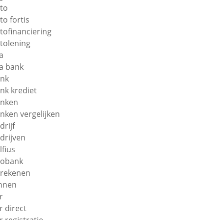
to
to fortis
tofinanciering
tolening
a
a bank
nk
nk krediet
nken
nken vergelijken
drijf
drijven
lfius
obank
rekenen
nnen
r
r direct