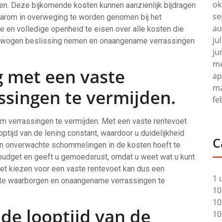
ok
en. Deze bijkomende kosten kunnen aanzienlijk bijdragen
se
daarom in overweging te worden genomen bij het
au
ie en volledige openheid te eisen over alle kosten die
ju
verwogen beslissing nemen en onaangename verrassingen
ju
me
g met een vaste
ap
ma
ssingen te vermijden.
fe
om verrassingen te vermijden. Met een vaste rentevoet
ptijd van de lening constant, waardoor u duidelijkheid
C
en onverwachte schommelingen in de kosten hoeft te
w budget en geeft u gemoedsrust, omdat u weet wat u kunt
et kiezen voor een vaste rentevoet kan dus een
1 
it te waarborgen en onaangename verrassingen te
10
10
de looptijd van de
10