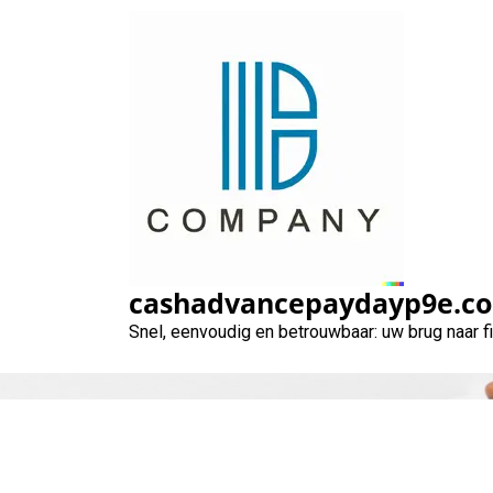
Naar
de
inhoud
gaan
Alles wat u moet
cashadvancepaydayp9e.c
Snel, eenvoudig en betrouwbaar: uw brug naar 