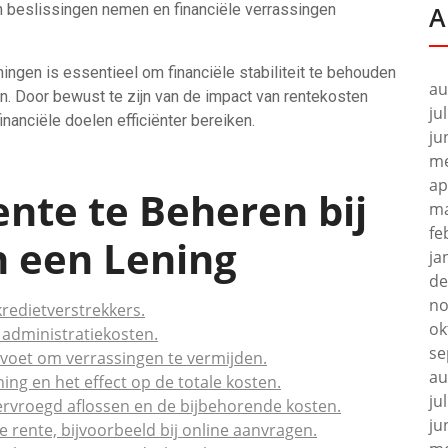
n beslissingen nemen en financiële verrassingen
A
ningen is essentieel om financiële stabiliteit te behouden
au
n. Door bewust te zijn van de impact van rentekosten
ju
nanciële doelen efficiënter bereiken.
ju
me
ap
ente te Beheren bij
ma
fe
n een Lening
ja
de
no
kredietverstrekkers.
ok
s administratiekosten.
se
evoet om verrassingen te vermijden.
au
ing en het effect op de totale kosten.
ju
ervroegd aflossen en de bijbehorende kosten.
ju
 rente, bijvoorbeeld bij online aanvragen.