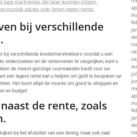
me
lage startrentes die later kunnen stijgen.
ap
ersoonlijk advies over lenen tegen rente.
ma
fe
ven bij verschillende
ja
.
de
no
ok
en bij verschillende kredietverstrekkers voordat u een
se
 te onderzoeken en de rentevoeten te vergelijken, kunt u
au
trekker de meest gunstige voorwaarden biedt voor uw
ju
 met een lagere rente kan u helpen om geld te besparen op
ju
ichten. Het loont altijd de moeite om goed te shoppen en
me
ten en budget.
ap
 naast de rente, zoals
ma
fe
n.
ja
de
no
 kijken bij het afsluiten van een lening, maar ook naar