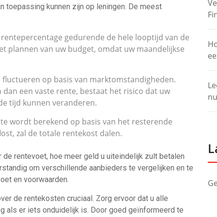
Ve
van toepassing kunnen zijn op leningen. De meest
Fi
et rentepercentage gedurende de hele looptijd van de
Ho
j het plannen van uw budget, omdat uw maandelijkse
ee
n fluctueren op basis van marktomstandigheden.
Le
 dan een vaste rente, bestaat het risico dat uw
nu
 de tijd kunnen veranderen.
te wordt berekend op basis van het resterende
st, zal de totale rentekost dalen.
L
 de rentevoet, hoe meer geld u uiteindelijk zult betalen
erstandig om verschillende aanbieders te vergelijken en te
voet en voorwaarden.
Ge
over de rentekosten cruciaal. Zorg ervoor dat u alle
g als er iets onduidelijk is. Door goed geïnformeerd te