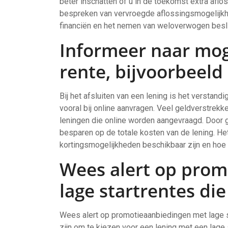
beter inschatten of u in de toekomst extra aflo
bespreken van vervroegde aflossingsmogelijkhe
financiën en het nemen van weloverwogen besli
Informeer naar mog
rente, bijvoorbeeld
Bij het afsluiten van een lening is het verstand
vooral bij online aanvragen. Veel geldverstrekk
leningen die online worden aangevraagd. Door g
besparen op de totale kosten van de lening. H
kortingsmogelijkheden beschikbaar zijn en hoe u
Wees alert op pro
lage startrentes die
Wees alert op promotieaanbiedingen met lage sta
zijn om te kiezen voor een lening met een lage 