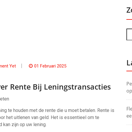
Z
L
ent Yet
01 Februari 2025
Pe
r Rente Bij Leningstransacties
op
weten
Fl
ning te houden met de rente die u moet betalen. Rente is
ee
r het uitlenen van geld. Het is essentieel om te
 kan zijn op uw lening.