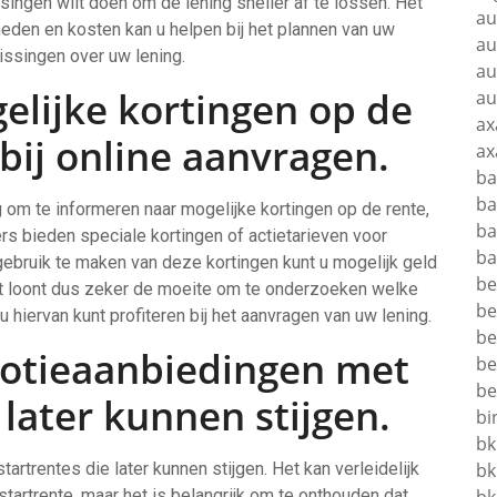
ssingen wilt doen om de lening sneller af te lossen. Het
au
den en kosten kan u helpen bij het plannen van uw
au
ssingen over uw lening.
au
elijke kortingen op de
au
ax
 bij online aanvragen.
ax
ba
ba
ig om te informeren naar mogelijke kortingen op de rente,
ba
ers bieden speciale kortingen of actietarieven voor
ba
ebruik te maken van deze kortingen kunt u mogelijk geld
be
et loont dus zeker de moeite om te onderzoeken welke
be
 hiervan kunt profiteren bij het aanvragen van uw lening.
be
motieaanbiedingen met
be
be
 later kunnen stijgen.
bi
bk
rtrentes die later kunnen stijgen. Het kan verleidelijk
bk
startrente, maar het is belangrijk om te onthouden dat