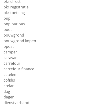
bkr direct
bkr registratie
bkr toetsing
bnp
bnp paribas
boot
bouwgrond
bouwgrond kopen
bpost
camper
caravan
carrefour
carrefour finance
cetelem
cofidis
crelan
dag
dagen
dienstverband