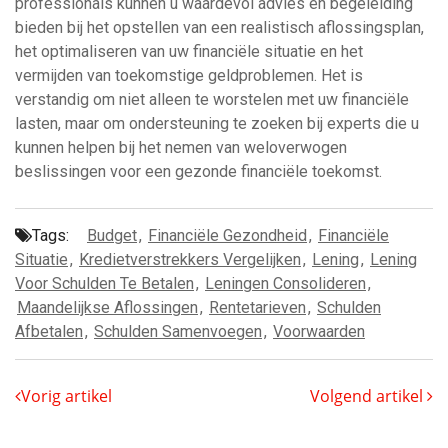
professionals kunnen u waardevol advies en begeleiding
bieden bij het opstellen van een realistisch aflossingsplan,
het optimaliseren van uw financiële situatie en het
vermijden van toekomstige geldproblemen. Het is
verstandig om niet alleen te worstelen met uw financiële
lasten, maar om ondersteuning te zoeken bij experts die u
kunnen helpen bij het nemen van weloverwogen
beslissingen voor een gezonde financiële toekomst.
Tags:
Budget
,
Financiële Gezondheid
,
Financiële
Situatie
,
Kredietverstrekkers Vergelijken
,
Lening
,
Lening
Voor Schulden Te Betalen
,
Leningen Consolideren
,
Maandelijkse Aflossingen
,
Rentetarieven
,
Schulden
Afbetalen
,
Schulden Samenvoegen
,
Voorwaarden
Vorig artikel
Volgend artikel