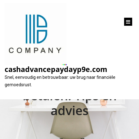
inhoud
gaan
Verantwoordelijk
gebruik van lening
cashadvancepaydayp9e.com
voor schulden af te
Snel, eenvoudig en betrouwbaar: uw brug naar financiële
gemoedsrust.
betalen: Tips en
advies