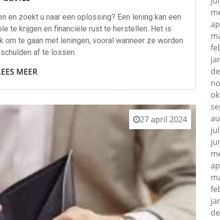
ju
me
en en zoekt u naar een oplossing? Een lening kan een
ap
 te krijgen en financiële rust te herstellen. Het is
ma
jk om te gaan met leningen, vooral wanneer ze worden
fe
schulden af te lossen.
ja
de
LEES MEER
no
ok
se
au
27 april 2024
ju
ju
me
ap
ma
fe
ja
de