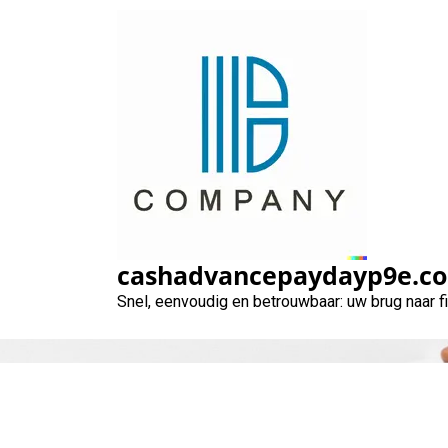
Naar
de
inhoud
gaan
cashadvancepaydayp9e.c
Snel, eenvoudig en betrouwbaar: uw brug naar 