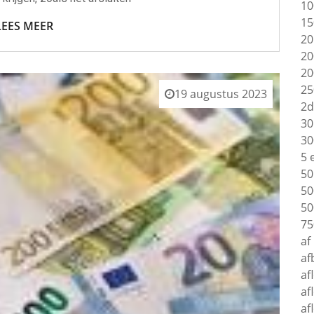
10
15
LEES MEER
20
20
20
25
19 augustus 2023
2d
30
30
5 
50
50
50
75
af
af
af
af
af