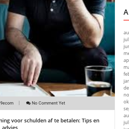
A
au
ju
ju
me
ap
ma
fe
ja
de
no
ok
p9ecom
No Comment Yet
se
au
ing voor schulden af te betalen: Tips en
ju
advies