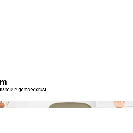
Tag:
schulden afbetalen
om
financiële gemoedsrust.