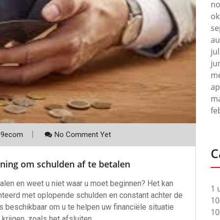
no
ok
se
au
ju
ju
me
ap
ma
fe
p9ecom
No Comment Yet
C
ening om schulden af te betalen
alen en weet u niet waar u moet beginnen? Het kan
1 
nteerd met oplopende schulden en constant achter de
10
ies beschikbaar om u te helpen uw financiële situatie
10
 krijgen, zoals het afsluiten