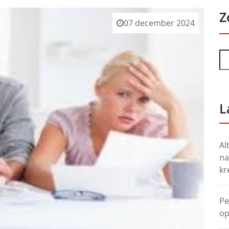
Z
07 december 2024
L
Al
na
kr
Pe
op