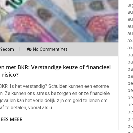
ar
au
au
au
au
ax
ax
p9ecom
No Comment Yet
ba
ba
en met BKR: Verstandige keuze of financieel
ba
risico?
ba
be
 BKR: Is het verstandig? Schulden kunnen een enorme
be
den. Ze kunnen ons stress bezorgen en onze financiële
be
evallen kan het verleidelijk zijn om geld te lenen om
be
f te betalen, vooral als u
be
bi
LEES MEER
bk