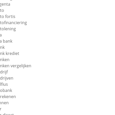
genta
to
to fortis
tofinanciering
tolening
a
a bank
nk
nk krediet
nken
nken vergelijken
drijf
drijven
lfius
obank
rekenen
nnen
r