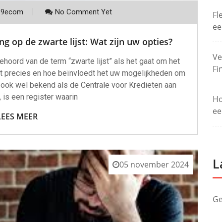
p9ecom
No Comment Yet
Fl
ee
 op de zwarte lijst: Wat zijn uw opties?
Ve
oord van de term “zwarte lijst” als het gaat om het
Fi
it precies en hoe beïnvloedt het uw mogelijkheden om
, ook wel bekend als de Centrale voor Kredieten aan
, is een register waarin
Ho
ee
LEES MEER
L
05 november 2024
Ge