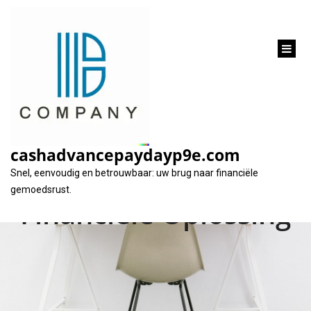
inhoud
gaan
Snel Geld Lenen
Zonder BKR-Toetsing
cashadvancepaydayp9e.com
– Een Snelle
Snel, eenvoudig en betrouwbaar: uw brug naar financiële
gemoedsrust.
Financiële Oplossing