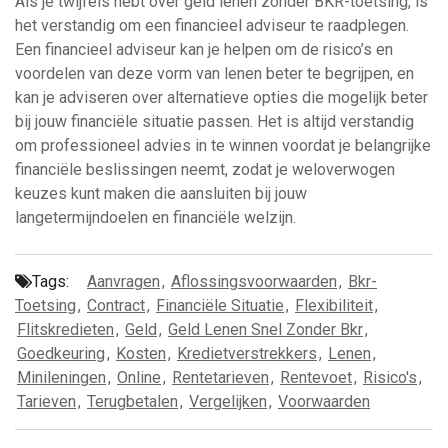
Als je twijfels hebt over geld lenen zonder BKR-toetsing, is
het verstandig om een financieel adviseur te raadplegen.
Een financieel adviseur kan je helpen om de risico’s en
voordelen van deze vorm van lenen beter te begrijpen, en
kan je adviseren over alternatieve opties die mogelijk beter
bij jouw financiële situatie passen. Het is altijd verstandig
om professioneel advies in te winnen voordat je belangrijke
financiële beslissingen neemt, zodat je weloverwogen
keuzes kunt maken die aansluiten bij jouw
langetermijndoelen en financiële welzijn.
Tags:
Aanvragen
,
Aflossingsvoorwaarden
,
Bkr-
Toetsing
,
Contract
,
Financiële Situatie
,
Flexibiliteit
,
Flitskredieten
,
Geld
,
Geld Lenen Snel Zonder Bkr
,
Goedkeuring
,
Kosten
,
Kredietverstrekkers
,
Lenen
,
Minileningen
,
Online
,
Rentetarieven
,
Rentevoet
,
Risico's
,
Tarieven
,
Terugbetalen
,
Vergelijken
,
Voorwaarden