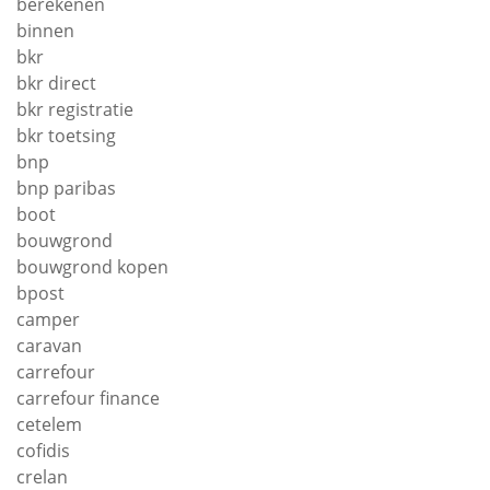
berekenen
binnen
bkr
bkr direct
bkr registratie
bkr toetsing
bnp
bnp paribas
boot
bouwgrond
bouwgrond kopen
bpost
camper
caravan
carrefour
carrefour finance
cetelem
cofidis
crelan