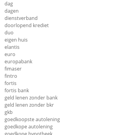
dag
dagen
dienstverband
doorlopend krediet
duo
eigen huis
elantis
euro
europabank
fimaser
fintro
fortis
fortis bank
geld lenen zonder bank
geld lenen zonder bkr
gkb
goedkoopste autolening
goedkope autolening
goedkope hypotheek