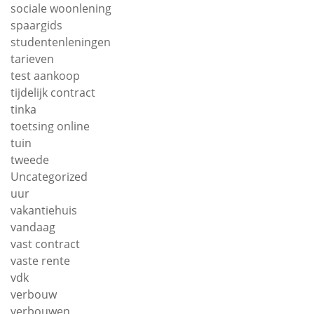
sociale woonlening
spaargids
studentenleningen
tarieven
test aankoop
tijdelijk contract
tinka
toetsing online
tuin
tweede
Uncategorized
uur
vakantiehuis
vandaag
vast contract
vaste rente
vdk
verbouw
verbouwen