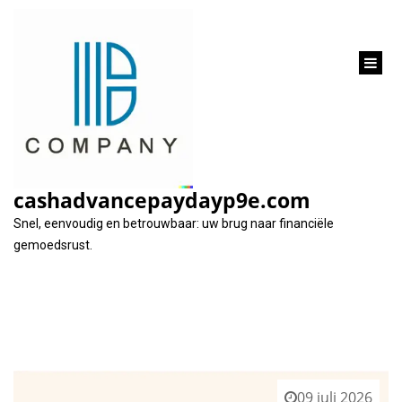
inhoud
gaan
Tag:
online
cashadvancepaydayp9e.com
Snel, eenvoudig en betrouwbaar: uw brug naar financiële
gemoedsrust.
09 juli 2026