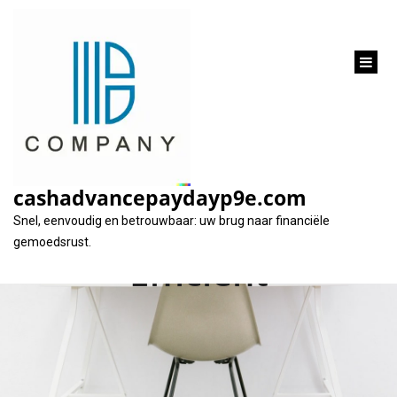
inhoud
gaan
Snelle Geldlening
Direct op Rekening –
cashadvancepaydayp9e.com
Eenvoudig en
Snel, eenvoudig en betrouwbaar: uw brug naar financiële
gemoedsrust.
Efficiënt