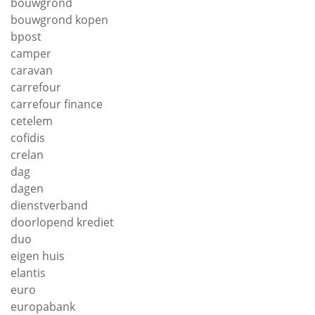
bouwgrond
bouwgrond kopen
bpost
camper
caravan
carrefour
carrefour finance
cetelem
cofidis
crelan
dag
dagen
dienstverband
doorlopend krediet
duo
eigen huis
elantis
euro
europabank