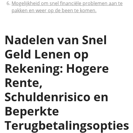
Mogelijkheid om snel financiële problemen aan te
pakken en weer op de been te komen.
Nadelen van Snel
Geld Lenen op
Rekening: Hogere
Rente,
Schuldenrisico en
Beperkte
Terugbetalingsopties