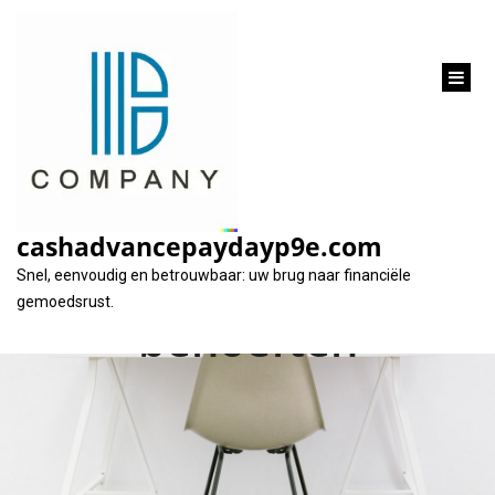
inhoud
gaan
Flexibele Cofidis
lening: de oplossing
cashadvancepaydayp9e.com
voor uw financiële
Snel, eenvoudig en betrouwbaar: uw brug naar financiële
gemoedsrust.
behoeften