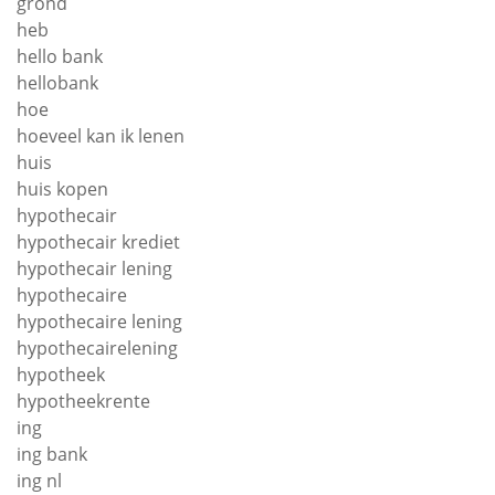
grond
heb
hello bank
hellobank
hoe
hoeveel kan ik lenen
huis
huis kopen
hypothecair
hypothecair krediet
hypothecair lening
hypothecaire
hypothecaire lening
hypothecairelening
hypotheek
hypotheekrente
ing
ing bank
ing nl