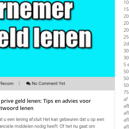
10
15
20
20
20
25
2d
30
30
5 
50
50
p9ecom
No Comment Yet
50
75
af
prive geld lenen: Tips en advies voor
af
ntwoord lenen
af
af
t u een lening afsluit Het kan gebeuren dat u op een
af
anciële middelen nodig heeft. Of het nu gaat om