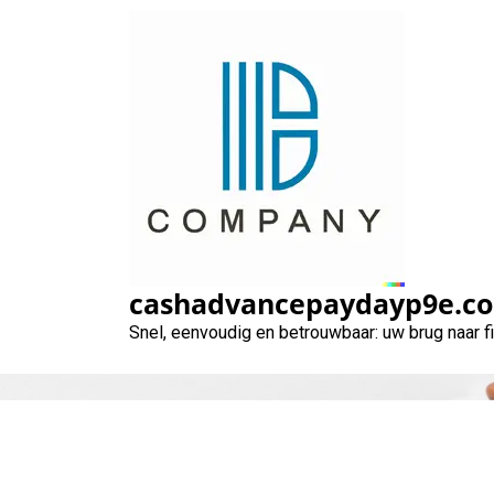
Naar
de
inhoud
gaan
cashadvancepaydayp9e.c
Snel, eenvoudig en betrouwbaar: uw brug naar 