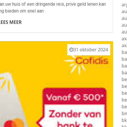
ar
n uw huis of een dringende reis, prive geld lenen kan
au
ng bieden om snel aan
au
LEES MEER
au
au
ax
ax
31 oktober 2024
ba
ba
ba
ba
be
be
be
be
be
bi
bk