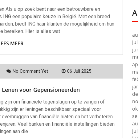
en Als u op zoek bent naar een betrouwbare en
A
 ING een populaire keuze in België. Met een breed
aarden, biedt ING haar klanten de mogelijkheid om hun
te bereiken. Hier is alles wat
au
ju
LEES MEER
ju
me
ap
No Comment Yet
06 Juli 2025
ma
fe
ja
it: Lenen voor Gepensioneerden
de
no
g zijn om financiële tegenslagen op te vangen of
ok
kkig zijn er leningen beschikbaar speciaal voor
se
 overbruggen van financiële hiaten en het verbeteren
au
enjaren. Veel banken en financiële instellingen bieden
ju
ingen aan die