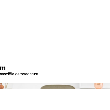
Tag:
doorlopende kredieten
om
financiële gemoedsrust.