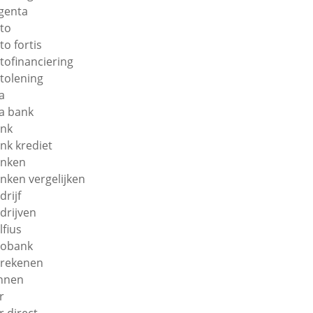
genta
to
to fortis
tofinanciering
tolening
a
a bank
nk
nk krediet
nken
nken vergelijken
drijf
drijven
lfius
obank
rekenen
nnen
r