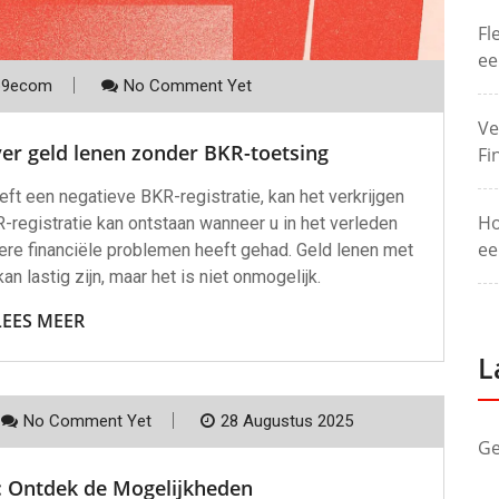
Fl
ee
p9ecom
No Comment Yet
Ve
er geld lenen zonder BKR-toetsing
Fi
eft een negatieve BKR-registratie, kan het verkrijgen
Ho
R-registratie kan ontstaan wanneer u in het verleden
ee
ere financiële problemen heeft gehad. Geld lenen met
n lastig zijn, maar het is niet onmogelijk.
LEES MEER
L
No Comment Yet
28 Augustus 2025
Ge
G: Ontdek de Mogelijkheden