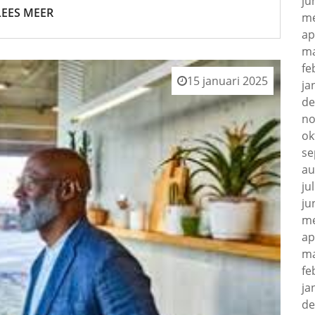
ju
LEES MEER
me
ap
ma
fe
15 januari 2025
ja
de
no
ok
se
au
ju
ju
me
ap
ma
fe
ja
de