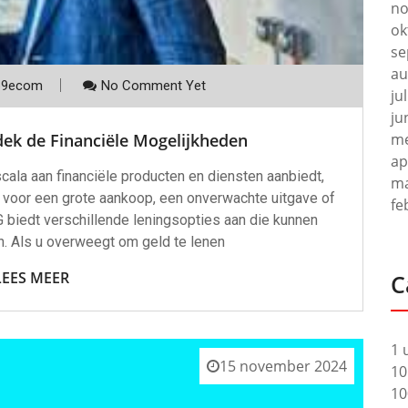
no
ok
se
au
p9ecom
No Comment Yet
ju
ju
dek de Financiële Mogelijkheden
me
ap
ala aan financiële producten en diensten aanbiedt,
ma
n voor een grote aankoop, een onverwachte uitgave of
fe
G biedt verschillende leningsopties aan die kunnen
. Als u overweegt om geld te lenen
LEES MEER
C
1 
15 november 2024
10
10