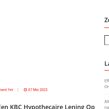
Z
L
Ef
On
ent Yet
07 Mei 2023
Al
Een KBC Hypothecaire Lening Op
na