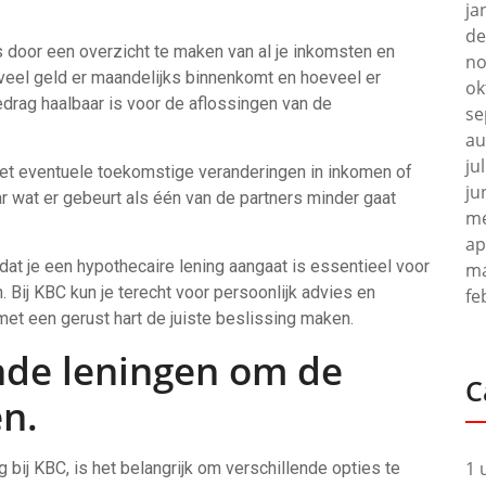
ja
de
 door een overzicht te maken van al je inkomsten en
no
oeveel geld er maandelijks binnenkomt en hoeveel er
ok
edrag haalbaar is voor de aflossingen van de
se
au
ju
et eventuele toekomstige veranderingen in inkomen of
ju
ar wat er gebeurt als één van de partners minder gaat
me
ap
at je een hypothecaire lening aangaat is essentieel voor
ma
. Bij KBC kun je terecht voor persoonlijk advies en
fe
 met een gerust hart de juiste beslissing maken.
ende leningen om de
C
en.
1 
 bij KBC, is het belangrijk om verschillende opties te