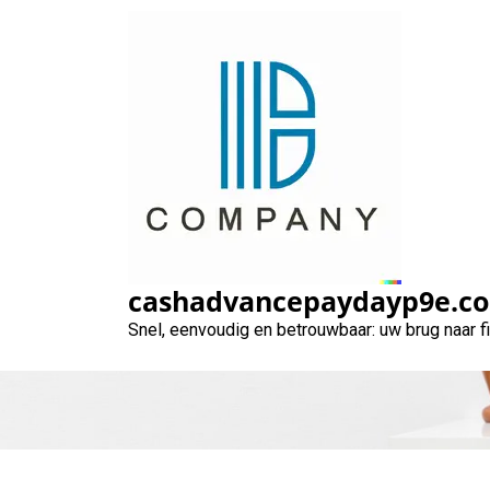
Naar
de
inhoud
gaan
Ontdek de voorde
cashadvancepaydayp9e.c
Snel, eenvoudig en betrouwbaar: uw brug naar 