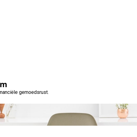
len van een KBC hypot
maat
om
financiële gemoedsrust.