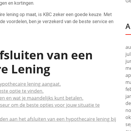
Ge
gen en kortingen.
aire lening op maat, is KBC zeker een goede keuze. Met
ende voordelen, ben je verzekerd van de beste service en
A
au
Afsluiten van een
ju
ju
e Lening
me
ap
ma
ypothecaire lening aangaat.
fe
ste optie te vinden.
ja
nen en wat je maandelijks kunt betalen.
de
seur om de beste opties voor jouw situatie te
no
ok
nden aan het afsluiten van een hypothecaire lening bij
se