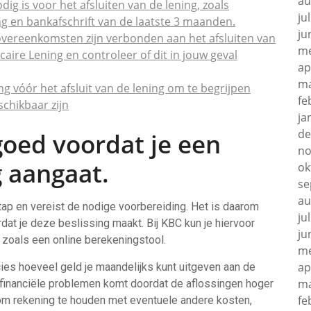
au
dig is voor het afsluiten van de lening, zoals
ju
g en bankafschrift van de laatste 3 maanden.
ju
sovereenkomsten zijn verbonden aan het afsluiten van
me
aire Lening en controleer of dit in jouw geval
ap
ma
g vóór het afsluit van de lening om te begrijpen
fe
chikbaar zijn
ja
de
goed voordat je een
no
g aangaat.
ok
se
au
tap en vereist de nodige voorbereiding. Het is daarom
ju
dat je deze beslissing maakt. Bij KBC kun je hiervoor
ju
 zoals een online berekeningstool.
me
ap
ies hoeveel geld je maandelijks kunt uitgeven aan de
ma
n financiële problemen komt doordat de aflossingen hoger
fe
k om rekening te houden met eventuele andere kosten,