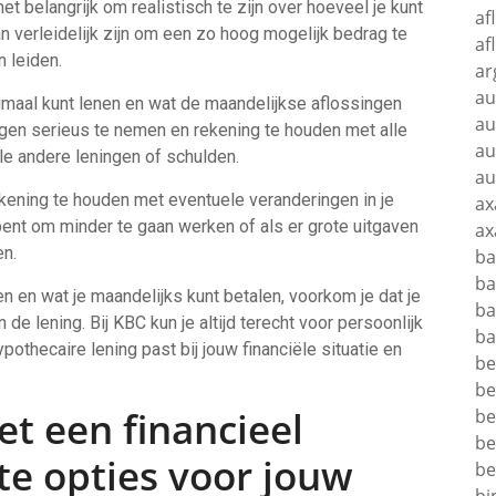
het belangrijk om realistisch te zijn over hoeveel je kunt
af
an verleidelijk zijn om een zo hoog mogelijk bedrag te
af
n leiden.
ar
au
imaal kunt lenen en wat de maandelijkse aflossingen
au
ingen serieus te nemen en rekening te houden met alle
au
le andere leningen of schulden.
au
ekening te houden met eventuele veranderingen in je
ax
n bent om minder te gaan werken of als er grote uitgaven
ax
en.
ba
ba
nen en wat je maandelijks kunt betalen, voorkom je dat je
ba
de lening. Bij KBC kun je altijd terecht voor persoonlijk
ba
othecaire lening past bij jouw financiële situatie en
be
be
t een financieel
be
be
te opties voor jouw
be