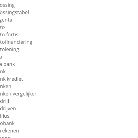
lossing
lossingstabel
genta
to
to fortis
tofinanciering
tolening
a
a bank
nk
nk krediet
nken
nken vergelijken
drijf
drijven
lfius
obank
rekenen