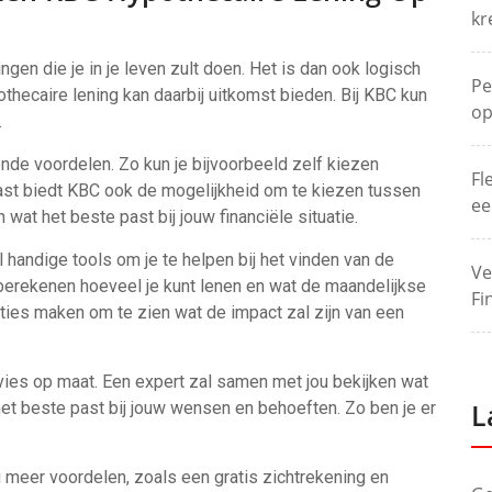
kr
gen die je in je leven zult doen. Het is dan ook logisch
Pe
pothecaire lening kan daarbij uitkomst bieden. Bij KBC kun
op
.
ende voordelen. Zo kun je bijvoorbeeld zelf kiezen
Fl
aast biedt KBC ook de mogelijkheid om te kiezen tussen
ee
 wat het beste past bij jouw financiële situatie.
 handige tools om je te helpen bij het vinden van de
Ve
e berekenen hoeveel je kunt lenen en wat de maandelijkse
Fi
laties maken om te zien wat de impact zal zijn van een
vies op maat. Een expert zal samen met jou bekijken wat
L
het beste past bij jouw wensen en behoeften. Zo ben je er
g meer voordelen, zoals een gratis zichtrekening en