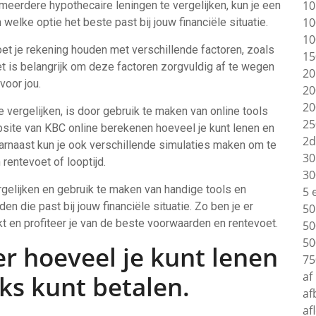
10
eerdere hypothecaire leningen te vergelijken, kun je een
10
 welke optie het beste past bij jouw financiële situatie.
10
oet je rekening houden met verschillende factoren, zoals
15
et is belangrijk om deze factoren zorgvuldig af te wegen
20
voor jou.
20
20
vergelijken, is door gebruik te maken van online tools
25
ebsite van KBC online berekenen hoeveel je kunt lenen en
2d
aarnaast kun je ook verschillende simulaties maken om te
30
 rentevoet of looptijd.
30
rgelijken en gebruik te maken van handige tools en
5 
den die past bij jouw financiële situatie. Zo ben je er
50
 en profiteer je van de beste voorwaarden en rentevoet.
50
50
er hoeveel je kunt lenen
75
af
ks kunt betalen.
af
af