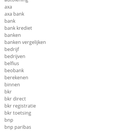
axa
axa bank
bank
bank krediet
banken
banken vergelijken
bedrijf
bedrijven
belfius
beobank
berekenen
binnen
bkr
bkr direct
bkr registratie
bkr toetsing
bnp
bnp paribas