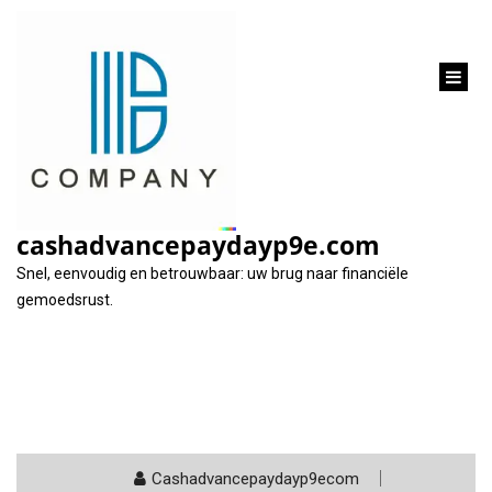
inhoud
gaan
Tag:
dossierkosten
cashadvancepaydayp9e.com
Snel, eenvoudig en betrouwbaar: uw brug naar financiële
gemoedsrust.
Cashadvancepaydayp9ecom