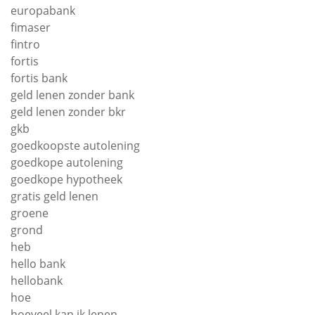
europabank
fimaser
fintro
fortis
fortis bank
geld lenen zonder bank
geld lenen zonder bkr
gkb
goedkoopste autolening
goedkope autolening
goedkope hypotheek
gratis geld lenen
groene
grond
heb
hello bank
hellobank
hoe
hoeveel kan ik lenen