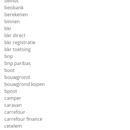
belfius
beobank
berekenen
binnen
bkr
bkr direct
bkr registratie
bkr toetsing
bnp
bnp paribas
boot
bouwgrond
bouwgrond kopen
bpost
camper
caravan
carrefour
carrefour finance
cetelem