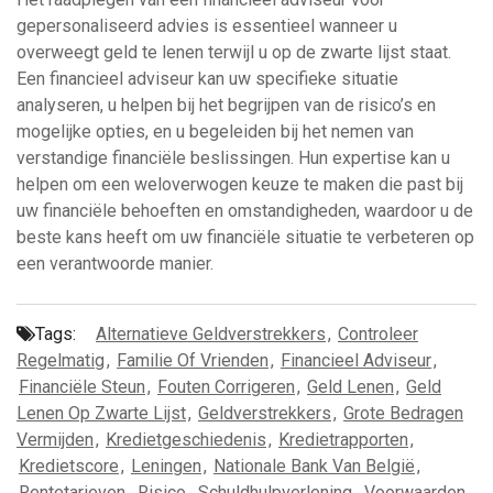
gepersonaliseerd advies is essentieel wanneer u
overweegt geld te lenen terwijl u op de zwarte lijst staat.
Een financieel adviseur kan uw specifieke situatie
analyseren, u helpen bij het begrijpen van de risico’s en
mogelijke opties, en u begeleiden bij het nemen van
verstandige financiële beslissingen. Hun expertise kan u
helpen om een weloverwogen keuze te maken die past bij
uw financiële behoeften en omstandigheden, waardoor u de
beste kans heeft om uw financiële situatie te verbeteren op
een verantwoorde manier.
Tags:
Alternatieve Geldverstrekkers
,
Controleer
Regelmatig
,
Familie Of Vrienden
,
Financieel Adviseur
,
Financiële Steun
,
Fouten Corrigeren
,
Geld Lenen
,
Geld
Lenen Op Zwarte Lijst
,
Geldverstrekkers
,
Grote Bedragen
Vermijden
,
Kredietgeschiedenis
,
Kredietrapporten
,
Kredietscore
,
Leningen
,
Nationale Bank Van België
,
Rentetarieven
,
Risico
,
Schuldhulpverlening
,
Voorwaarden
,