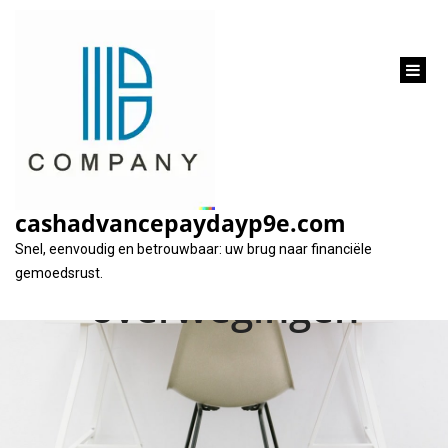
inhoud
gaan
Geld lenen op de
zwarte lijst:
cashadvancepaydayp9e.com
Mogelijkheden en
Snel, eenvoudig en betrouwbaar: uw brug naar financiële
gemoedsrust.
overwegingen