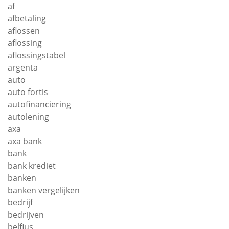
af
afbetaling
aflossen
aflossing
aflossingstabel
argenta
auto
auto fortis
autofinanciering
autolening
axa
axa bank
bank
bank krediet
banken
banken vergelijken
bedrijf
bedrijven
belfius