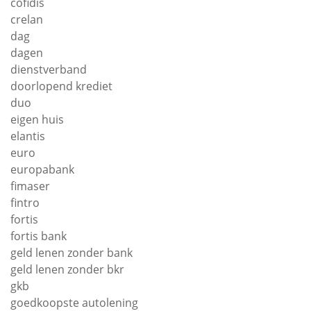
cofidis
crelan
dag
dagen
dienstverband
doorlopend krediet
duo
eigen huis
elantis
euro
europabank
fimaser
fintro
fortis
fortis bank
geld lenen zonder bank
geld lenen zonder bkr
gkb
goedkoopste autolening