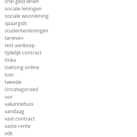
snel geld lenen
sociale leningen
sociale woonlening
spaargids
studentenleningen
tarieven
test aankoop
tijdelijk contract
tinka
toetsing online
tuin
tweede
Uncategorized
uur
vakantiehuis
vandaag
vast contract
vaste rente
vdk