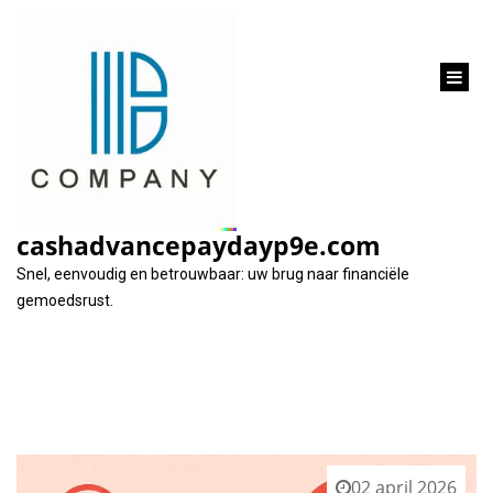
inhoud
gaan
Tag:
fouten corrigeren
cashadvancepaydayp9e.com
Snel, eenvoudig en betrouwbaar: uw brug naar financiële
gemoedsrust.
02 april 2026