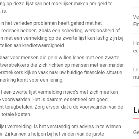
ng op deze lijst kan het moeilijker maken om geld te
 is.
Ve
 u in het verleden problemen heeft gehad met het
Fi
de redenen hebben, zoals een scheiding, werkloosheid of
met een vermelding op de zwarte lijst kan lastig zijn bij
Ho
stellen aan kredietwaardigheid.
ee
ikbaar voor mensen die geld willen lenen met een zwarte
ietverstrekkers die zich richten op mensen met een minder
Le
rstrekkers kijken vaak naar uw huidige financiële situatie
nu
merking komt voor een lening.
t een zwarte lijst vermelding risico’s met zich mee kan
ere voorwaarden. Het is daarom essentieel om goed
unt terugbetalen. Zorg ervoor dat u de voorwaarden van de
L
 totale kosten.
jst vermelding, is het verstandig om advies in te winnen
Ge
. Zij kunnen u helpen bij het vinden van de juiste