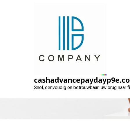
Naar
de
inhoud
gaan
Financiële mog
cashadvancepaydayp9e.c
Snel, eenvoudig en betrouwbaar: uw brug naar 