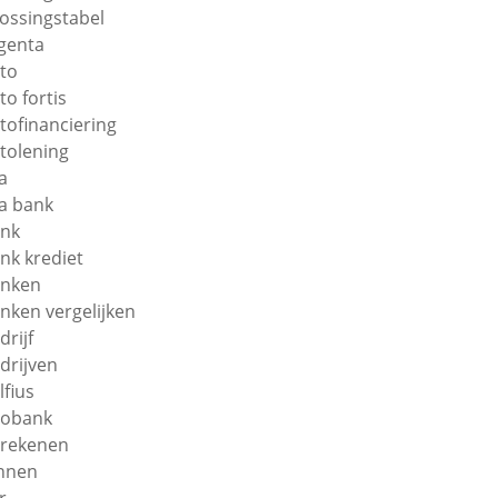
lossingstabel
genta
to
to fortis
tofinanciering
tolening
a
a bank
nk
nk krediet
nken
nken vergelijken
drijf
drijven
lfius
obank
rekenen
nnen