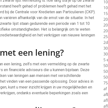
zwarte lijst vermelding is: hoe lang sta je op de zwarte
10
terstand heeft gehad of problemen heeft gehad met het
10
rd bij de Centrale voor Kredieten aan Particulieren (CKP).
15
 variëren afhankelijk van de ernst van de situatie. In het
20
 zwarte lijst staan gedurende een periode van 1 tot 10
20
pecifieke omstandigheden. Het is belangrijk om te weten
20
kredietwaardigheid en het verkrijgen van nieuwe leningen
25
2d
30
 met een lening?
30
5 
 van een lening, zelfs met een vermelding op de zwarte
50
ers en financiële adviseurs die u kunnen bijstaan. Deze
50
kken van leningen aan mensen met verschillende
50
j het vinden van een passende oplossing. Door advies in
75
ngen, kunt u meer inzicht krijgen in uw mogelijkheden en
af
verkrijgen, ondanks eventuele beperkingen zoals een
af
af
af