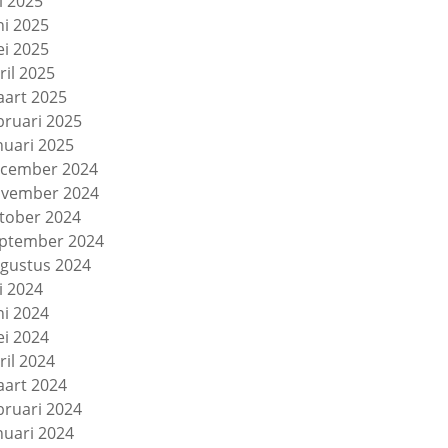
li 2025
ni 2025
i 2025
ril 2025
art 2025
bruari 2025
nuari 2025
cember 2024
vember 2024
tober 2024
ptember 2024
gustus 2024
li 2024
ni 2024
i 2024
ril 2024
art 2024
bruari 2024
nuari 2024