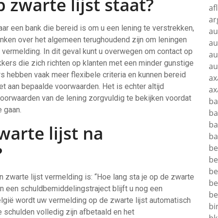
 zwarte lijst staat?
af
ar
aar een bank die bereid is om u een lening te verstrekken,
au
 banken over het algemeen terughoudend zijn om leningen
au
 vermelding. In dit geval kunt u overwegen om contact op
au
kers die zich richten op klanten met een minder gunstige
au
rs hebben vaak meer flexibele criteria en kunnen bereid
ax
et aan bepaalde voorwaarden. Het is echter altijd
ax
orwaarden van de lening zorgvuldig te bekijken voordat
ba
e gaan.
ba
ba
warte lijst na
ba
?
be
be
be
zwarte lijst vermelding is: “Hoe lang sta je op de zwarte
be
n een schuldbemiddelingstraject blijft u nog een
be
elgië wordt uw vermelding op de zwarte lijst automatisch
bi
e schulden volledig zijn afbetaald en het