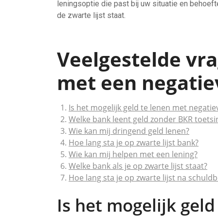
leningsoptie die past bij uw situatie en behoefte
de zwarte lijst staat.
Veelgestelde vra
met een negatie
Is het mogelijk geld te lenen met negati
Welke bank leent geld zonder BKR toetsi
Wie kan mij dringend geld lenen?
Hoe lang sta je op zwarte lijst bank?
Wie kan mij helpen met een lening?
Welke bank als je op zwarte lijst staat?
Hoe lang sta je op zwarte lijst na schul
Is het mogelijk gel