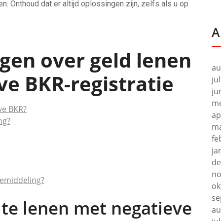
n. Onthoud dat er altijd oplossingen zijn, zelfs als u op
A
gen over geld lenen
au
ve BKR-registratie
ju
ju
me
eve BKR?
ap
ng?
ma
fe
ja
de
no
dbemiddeling?
ok
se
d te lenen met negatieve
au