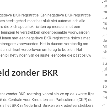
ju
ju
me
gatieve BKR-registratie. Een negatieve BKR-registratie
ap
en heeft gehad, maar het sluit niet automatisch alle
ma
ers die zich specifiek richten op mensen met een
fe
m leningen te verstrekken onder bepaalde voorwaarden.
ja
d lenen met een negatieve BKR-registratie risico’s met
de
 strengere voorwaarden. Het is daarom verstandig om
no
t u zich kunt veroorloven om terug te betalen. Het
ok
n bij het vinden van de juiste leenoptie die past bij uw
se
au
ju
eld zonder BKR
ju
me
ap
ma
nt zonder BKR-toetsing, vooral als ze op de zwarte lijst
fe
gië de Centrale voor Kredieten aan Particulieren (CKP) de
ja
t als het BKR in Nederland. Banken en kredietverstrekkers