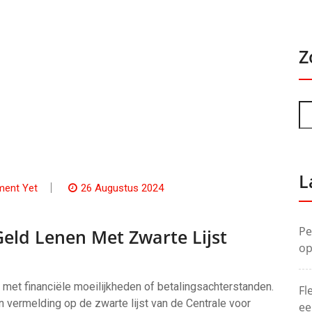
Z
L
ent Yet
26 Augustus 2024
Pe
Geld Lenen Met Zwarte Lijst
op
et financiële moeilijkheden of betalingsachterstanden.
Fl
n vermelding op de zwarte lijst van de Centrale voor
ee