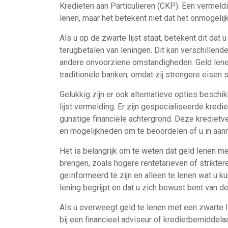
Kredieten aan Particulieren (CKP). Een vermeldi
lenen, maar het betekent niet dat het onmogelijk
Als u op de zwarte lijst staat, betekent dit dat
terugbetalen van leningen. Dit kan verschillen
andere onvoorziene omstandigheden. Geld lenen 
traditionele banken, omdat zij strengere eisen 
Gelukkig zijn er ook alternatieve opties besch
lijst vermelding. Er zijn gespecialiseerde kred
gunstige financiële achtergrond. Deze kredietve
en mogelijkheden om te beoordelen of u in aan
Het is belangrijk om te weten dat geld lenen me
brengen, zoals hogere rentetarieven of strikt
geïnformeerd te zijn en alleen te lenen wat u k
lening begrijpt en dat u zich bewust bent van de
Als u overweegt geld te lenen met een zwarte li
bij een financieel adviseur of kredietbemiddelaar