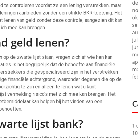
de
id te controleren voordat ze een lening verstrekken, maar
no
e leningen aanbieden zonder een strikte BKR-toetsing. Het
ok
het lenen van geld zonder deze controle, aangezien dit kan
se
 zich mee kan brengen.
au
d geld lenen?
ju
ju
me
op de zwarte lijst staan, vragen zich af wie hen kan
ap
aties is het begrijpelijk dat de behoefte aan financiële
ma
verstrekkers die gespecialiseerd zijn in het verstrekken
fe
ge financiële achtergrond, waaronder degenen die op de
orzichtig te zijn en alleen te lenen wat u kunt
ijst vermelding risico’s met zich mee kan brengen. Het
C
ietbemiddelaar kan helpen bij het vinden van een
behoeften.
warte lijst bank?
1 
10