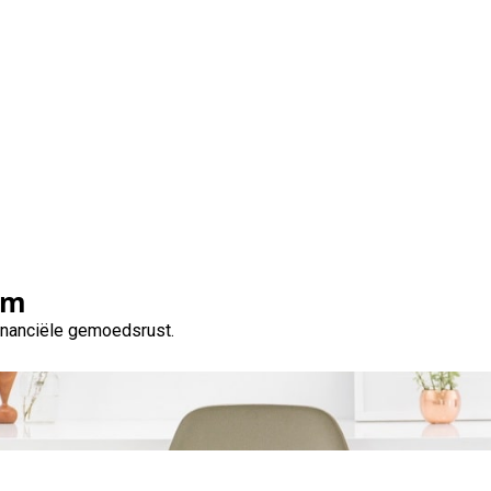
elijkheden: geld lenen m
vermelding
om
financiële gemoedsrust.