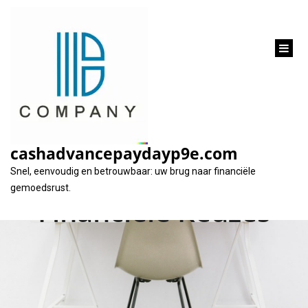
inhoud
gaan
Tips voor Voordelig
Lenen: Bespaar Geld
cashadvancepaydayp9e.com
en Maak Verstandige
Snel, eenvoudig en betrouwbaar: uw brug naar financiële
gemoedsrust.
Financiële Keuzes