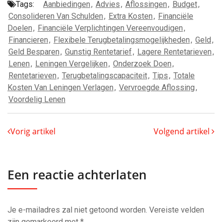
Tags:
Aanbiedingen
,
Advies
,
Aflossingen
,
Budget
,
Consolideren Van Schulden
,
Extra Kosten
,
Financiële
Doelen
,
Financiële Verplichtingen Vereenvoudigen
,
Financieren
,
Flexibele Terugbetalingsmogelijkheden
,
Geld
,
Geld Besparen
,
Gunstig Rentetarief
,
Lagere Rentetarieven
,
Lenen
,
Leningen Vergelijken
,
Onderzoek Doen
,
Rentetarieven
,
Terugbetalingscapaciteit
,
Tips
,
Totale
Kosten Van Leningen Verlagen
,
Vervroegde Aflossing
,
Voordelig Lenen
Vorig artikel
Volgend artikel
Een reactie achterlaten
Je e-mailadres zal niet getoond worden.
Vereiste velden
zijn gemarkeerd met
*