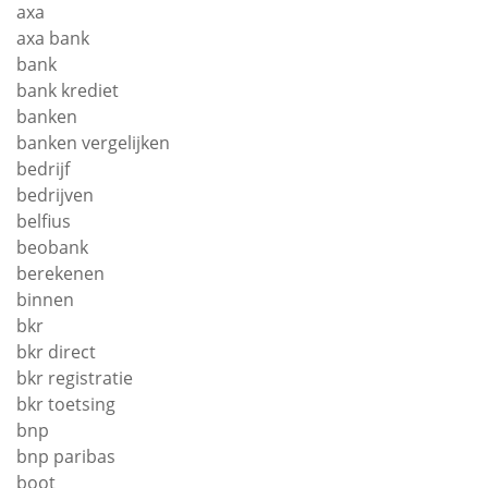
axa
axa bank
bank
bank krediet
banken
banken vergelijken
bedrijf
bedrijven
belfius
beobank
berekenen
binnen
bkr
bkr direct
bkr registratie
bkr toetsing
bnp
bnp paribas
boot