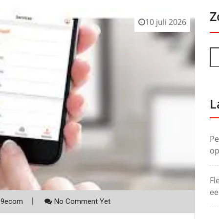
Z
10 juli 2026
L
Pe
op
Fl
ee
p9ecom
No Comment Yet