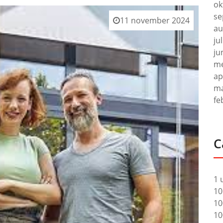
ok
se
11 november 2024
au
ju
ju
me
ap
ma
fe
C
1 
10
10
10