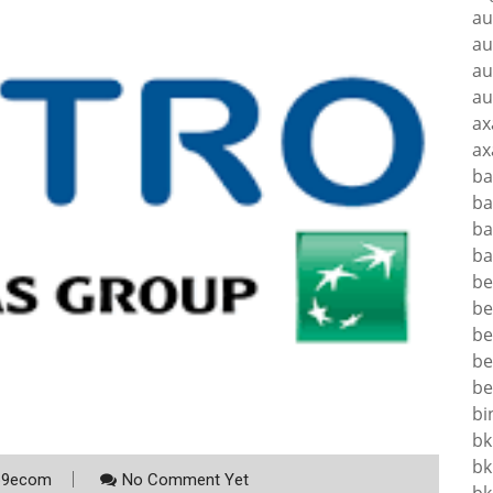
au
au
au
au
ax
ax
ba
ba
ba
ba
be
be
be
be
be
bi
bk
bk
p9ecom
No Comment Yet