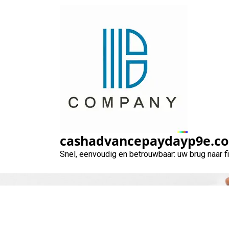
Naar
de
inhoud
gaan
cashadvancepaydayp9e.c
Snel, eenvoudig en betrouwbaar: uw brug naar 