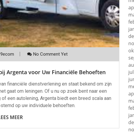
me
ap
ma
fe
ja
de
no
ok
p9ecom
No Comment Yet
se
au
ij Argenta voor Uw Financiële Behoeften
ju
ju
an financiële dienstverlening en staat bekend om zijn
me
het gaat om leningen. Of u nu op zoek bent naar een
ap
g of een autolening, Argenta biedt een breed scala aan
ma
gestemd op uw individuele behoeften.
fe
ja
LEES MEER
de
no