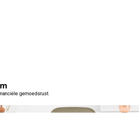
Tag:
flexibele terugbetalingsmogelijkheden
om
financiële gemoedsrust.