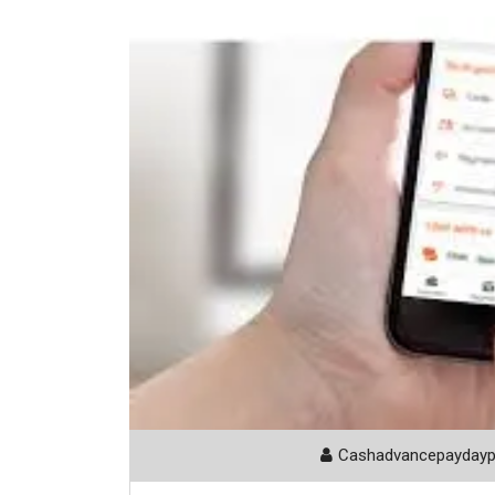
Cashadvancepayday