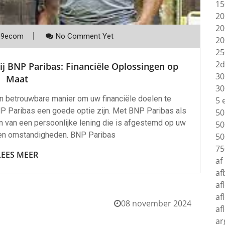
15
20
20
p9ecom
No Comment Yet
20
25
2d
ij BNP Paribas: Financiële Oplossingen op
30
Maat
30
en betrouwbare manier om uw financiële doelen te
5 
BNP Paribas een goede optie zijn. Met BNP Paribas als
50
n van een persoonlijke lening die is afgestemd op uw
50
 en omstandigheden. BNP Paribas
50
75
LEES MEER
af
af
af
af
08 november 2024
af
ar