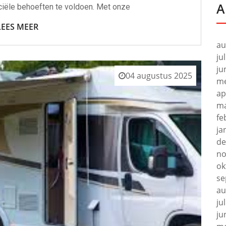
A
ciële behoeften te voldoen. Met onze
LEES MEER
au
ju
ju
04 augustus 2025
me
ap
ma
fe
ja
de
no
ok
se
au
ju
ju