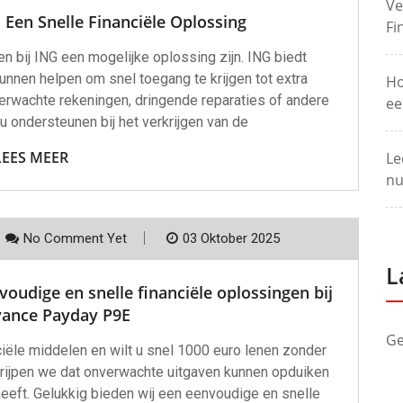
Ve
 Een Snelle Financiële Oplossing
Fi
en bij ING een mogelijke oplossing zijn. ING biedt
unnen helpen om snel toegang te krijgen tot extra
Ho
verwachte rekeningen, dringende reparaties of andere
ee
u ondersteunen bij het verkrijgen van de
LEES MEER
Le
nu
No Comment Yet
03 Oktober 2025
L
oudige en snelle financiële oplossingen bij
vance Payday P9E
Ge
ciële middelen en wilt u snel 1000 euro lenen zonder
ijpen we dat onverwachte uitgaven kunnen opduiken
heeft. Gelukkig bieden wij een eenvoudige en snelle