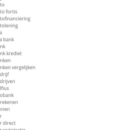
to
to fortis
tofinanciering
tolening
a
a bank
nk
nk krediet
nken
nken vergelijken
drijf
drijven
lfius
obank
rekenen
nnen
r
r direct