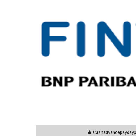
Cashadvancepayday