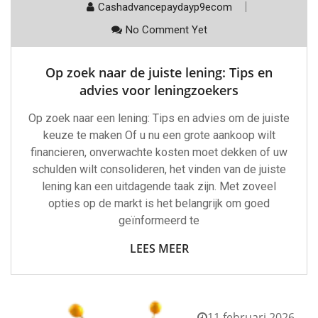
Cashadvancepaydayp9ecom
No Comment Yet
Op zoek naar de juiste lening: Tips en
advies voor leningzoekers
Op zoek naar een lening: Tips en advies om de juiste
keuze te maken Of u nu een grote aankoop wilt
financieren, onverwachte kosten moet dekken of uw
schulden wilt consolideren, het vinden van de juiste
lening kan een uitdagende taak zijn. Met zoveel
opties op de markt is het belangrijk om goed
geïnformeerd te
LEES MEER
11 februari 2026