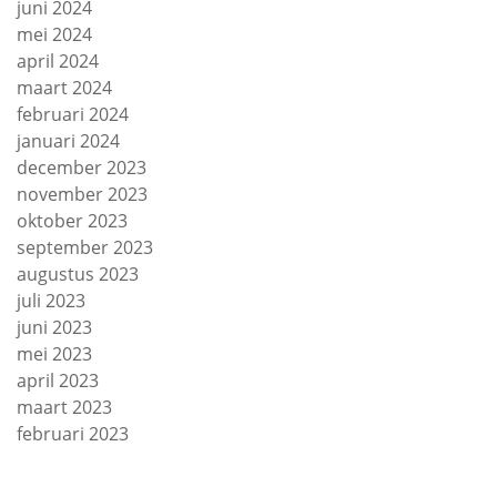
juni 2024
mei 2024
april 2024
maart 2024
februari 2024
januari 2024
december 2023
november 2023
oktober 2023
september 2023
augustus 2023
juli 2023
juni 2023
mei 2023
april 2023
maart 2023
februari 2023