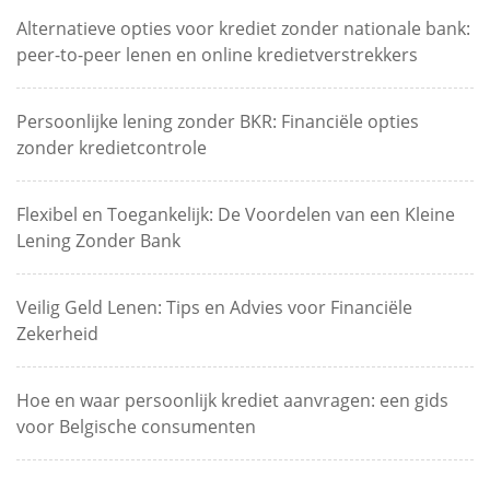
Alternatieve opties voor krediet zonder nationale bank:
peer-to-peer lenen en online kredietverstrekkers
Persoonlijke lening zonder BKR: Financiële opties
zonder kredietcontrole
Flexibel en Toegankelijk: De Voordelen van een Kleine
Lening Zonder Bank
Veilig Geld Lenen: Tips en Advies voor Financiële
Zekerheid
Hoe en waar persoonlijk krediet aanvragen: een gids
voor Belgische consumenten