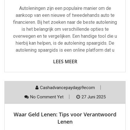
Autoleningen zijn een populaire manier om de
aankoop van een nieuwe of tweedehands auto te
financieren. Bij het zoeken naar de beste autolening
is het belangrijk om verschillende opties te
overwegen en te vergelijken. Een handige tool die u
hierbij kan helpen, is de autolening spaargids. De
autolening spaargids is een online platform dat u
LEES MEER
Cashadvancepaydayp9ecom
No Comment Yet
27 Juni 2025
Waar Geld Lenen: Tips voor Verantwoord
Lenen