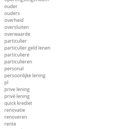
ouder
ouders
overheid
oversluiten
overwaarde
particulier
particulier geld lenen
particuliere
particulieren
personal
persoonlijke lening
pl
prive lening
privé lening
quick krediet
renovatie
renoveren
rente