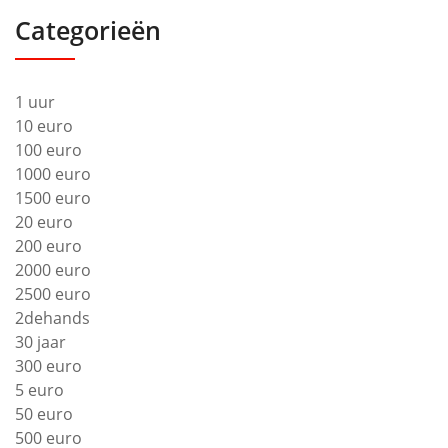
Categorieën
1 uur
10 euro
100 euro
1000 euro
1500 euro
20 euro
200 euro
2000 euro
2500 euro
2dehands
30 jaar
300 euro
5 euro
50 euro
500 euro