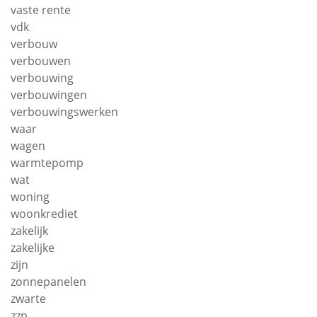
vaste rente
vdk
verbouw
verbouwen
verbouwing
verbouwingen
verbouwingswerken
waar
wagen
warmtepomp
wat
woning
woonkrediet
zakelijk
zakelijke
zijn
zonnepanelen
zwarte
zzp