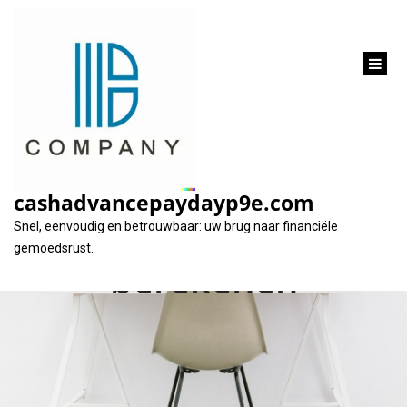
inhoud
gaan
Een lening simuleren:
de beste manier om
cashadvancepaydayp9e.com
uw leningkosten te
Snel, eenvoudig en betrouwbaar: uw brug naar financiële
gemoedsrust.
berekenen