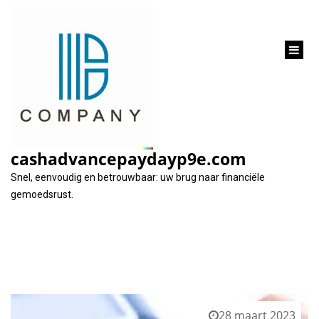
inhoud
gaan
Tag:
lening simuleren
cashadvancepaydayp9e.com
Snel, eenvoudig en betrouwbaar: uw brug naar financiële
gemoedsrust.
28 maart 2023