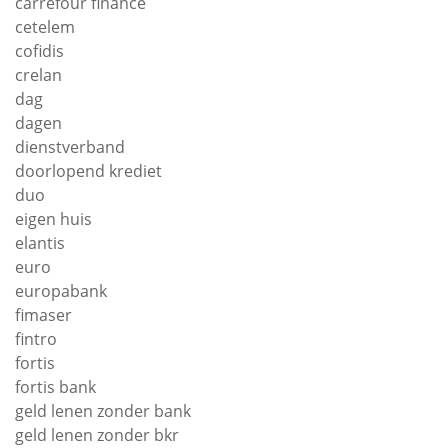
carrefour finance
cetelem
cofidis
crelan
dag
dagen
dienstverband
doorlopend krediet
duo
eigen huis
elantis
euro
europabank
fimaser
fintro
fortis
fortis bank
geld lenen zonder bank
geld lenen zonder bkr