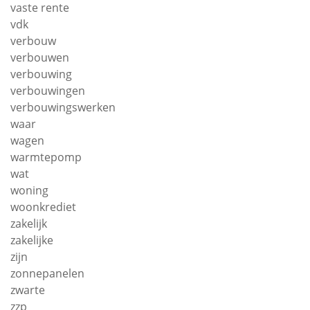
vaste rente
vdk
verbouw
verbouwen
verbouwing
verbouwingen
verbouwingswerken
waar
wagen
warmtepomp
wat
woning
woonkrediet
zakelijk
zakelijke
zijn
zonnepanelen
zwarte
zzp