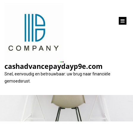
inhoud
gaan
Gids voor
verantwoord lenen in
cashadvancepaydayp9e.com
Nederland (BE)
Snel, eenvoudig en betrouwbaar: uw brug naar financiële
gemoedsrust.