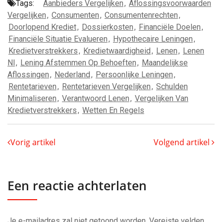
Tags:
Aanbieders Vergelijken
,
Aflossingsvoorwaarden
Vergelijken
,
Consumenten
,
Consumentenrechten
,
Doorlopend Krediet
,
Dossierkosten
,
Financiële Doelen
,
Financiële Situatie Evalueren
,
Hypothecaire Leningen
,
Kredietverstrekkers
,
Kredietwaardigheid
,
Lenen
,
Lenen
Nl
,
Lening Afstemmen Op Behoeften
,
Maandelijkse
Aflossingen
,
Nederland
,
Persoonlijke Leningen
,
Rentetarieven
,
Rentetarieven Vergelijken
,
Schulden
Minimaliseren
,
Verantwoord Lenen
,
Vergelijken Van
Kredietverstrekkers
,
Wetten En Regels
Vorig artikel
Volgend artikel
Een reactie achterlaten
Je e-mailadres zal niet getoond worden.
Vereiste velden