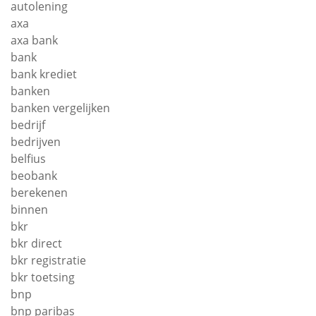
autolening
axa
axa bank
bank
bank krediet
banken
banken vergelijken
bedrijf
bedrijven
belfius
beobank
berekenen
binnen
bkr
bkr direct
bkr registratie
bkr toetsing
bnp
bnp paribas