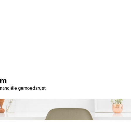
oudige Financiële Oplo
Directe Lening
om
financiële gemoedsrust.