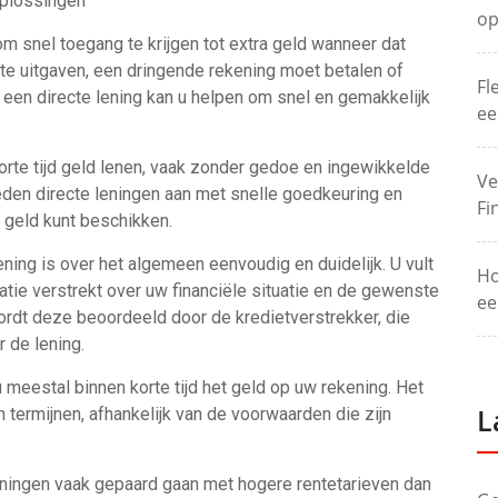
oplossingen
op
om snel toegang te krijgen tot extra geld wanneer dat
te uitgaven, een dringende rekening moet betalen of
Fl
 een directe lening kan u helpen om snel en gemakkelijk
ee
orte tijd geld lenen, vaak zonder gedoe en ingewikkelde
Ve
eden directe leningen aan met snelle goedkeuring en
Fi
e geld kunt beschikken.
ning is over het algemeen eenvoudig en duidelijk. U vult
Ho
matie verstrekt over uw financiële situatie en de gewenste
ee
ordt deze beoordeeld door de kredietverstrekker, die
 de lening.
meestal binnen korte tijd het geld op uw rekening. Het
L
 termijnen, afhankelijk van de voorwaarden die zijn
leningen vaak gepaard gaan met hogere rentetarieven dan