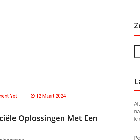
Z
L
ent Yet
12 Maart 2024
Al
na
ciële Oplossingen Met Een
kr
Pe