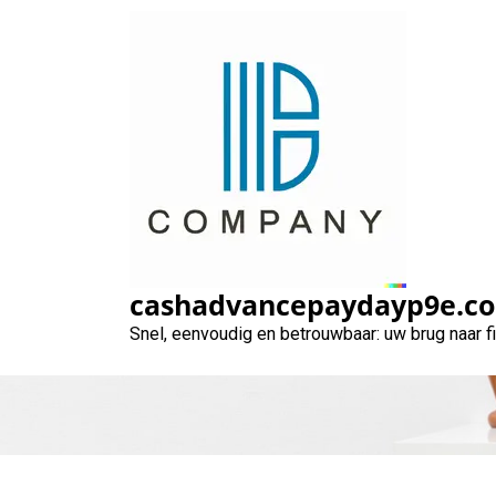
Naar
de
inhoud
gaan
Snelle en Eenv
cashadvancepaydayp9e.c
Snel, eenvoudig en betrouwbaar: uw brug naar 