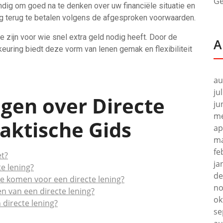
Ge
ndig om goed na te denken over uw financiële situatie en
ing terug te betalen volgens de afgesproken voorwaarden.
ie zijn voor wie snel extra geld nodig heeft. Door de
A
uring biedt deze vorm van lenen gemak en flexibiliteit
au
ju
gen over Directe
ju
me
aktische Gids
ap
ma
fe
et?
ja
te lening?
de
te komen voor een directe lening?
no
en van een directe lening?
ok
 directe lening?
se