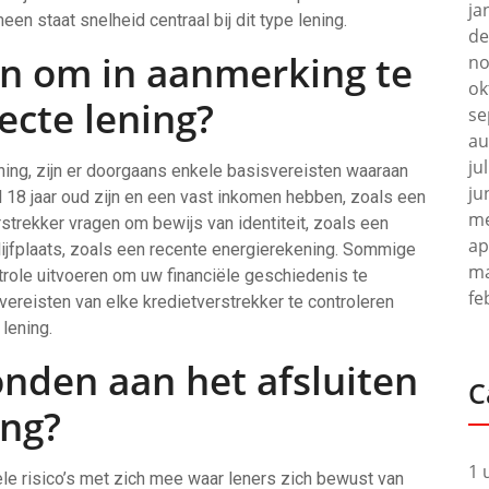
ja
en staat snelheid centraal bij dit type lening.
de
en om in aanmerking te
no
ok
ecte lening?
se
au
ju
ing, zijn er doorgaans enkele basisvereisten waaraan
ju
18 jaar oud zijn en een vast inkomen hebben, zoals een
me
rstrekker vragen om bewijs van identiteit, zoals een
ap
blijfplaats, zoals een recente energierekening. Sommige
ma
role uitvoeren om uw financiële geschiedenis te
fe
vereisten van elke kredietverstrekker te controleren
lening.
bonden aan het afsluiten
C
ing?
1 
ele risico’s met zich mee waar leners zich bewust van