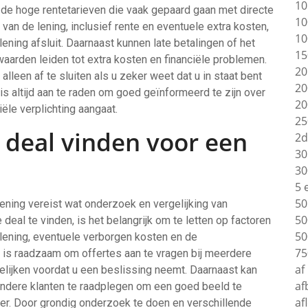
10
is de hoge rentetarieven die vaak gepaard gaan met directe
10
van de lening, inclusief rente en eventuele extra kosten,
10
ening afsluit. Daarnaast kunnen late betalingen of het
15
aarden leiden tot extra kosten en financiële problemen.
20
lleen af te sluiten als u zeker weet dat u in staat bent
20
 is altijd aan te raden om goed geïnformeerd te zijn over
20
ële verplichting aangaat.
25
 deal vinden voor een
2d
30
30
5 
50
ening vereist wat onderzoek en vergelijking van
50
deal te vinden, is het belangrijk om te letten op factoren
50
lening, eventuele verborgen kosten en de
75
 is raadzaam om offertes aan te vragen bij meerdere
af
elijken voordat u een beslissing neemt. Daarnaast kan
af
 andere klanten te raadplegen om een goed beeld te
af
ker. Door grondig onderzoek te doen en verschillende