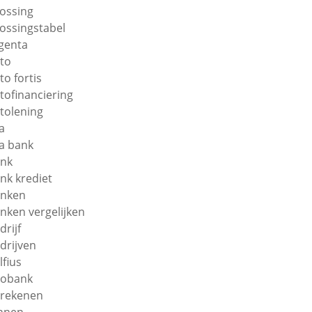
lossing
lossingstabel
genta
to
to fortis
tofinanciering
tolening
a
a bank
nk
nk krediet
nken
nken vergelijken
drijf
drijven
lfius
obank
rekenen