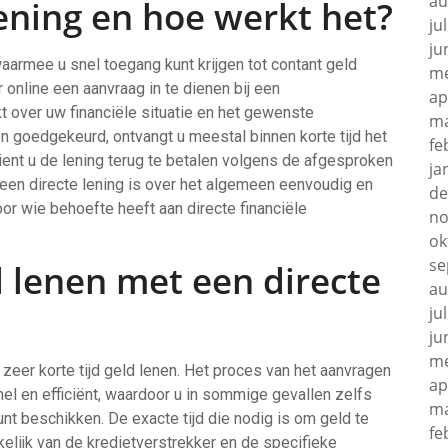
au
lening en hoe werkt het?
ju
ju
waarmee u snel toegang kunt krijgen tot contant geld
me
online een aanvraag in te dienen bij een
ap
kt over uw financiële situatie en het gewenste
ma
 goedgekeurd, ontvangt u meestal binnen korte tijd het
fe
ent u de lening terug te betalen volgens de afgesproken
ja
 een directe lening is over het algemeen eenvoudig en
de
oor wie behoefte heeft aan directe financiële
no
ok
se
d lenen met een directe
au
ju
ju
me
zeer korte tijd geld lenen. Het proces van het aanvragen
ap
el en efficiënt, waardoor u in sommige gevallen zelfs
ma
nt beschikken. De exacte tijd die nodig is om geld te
fe
kelijk van de kredietverstrekker en de specifieke