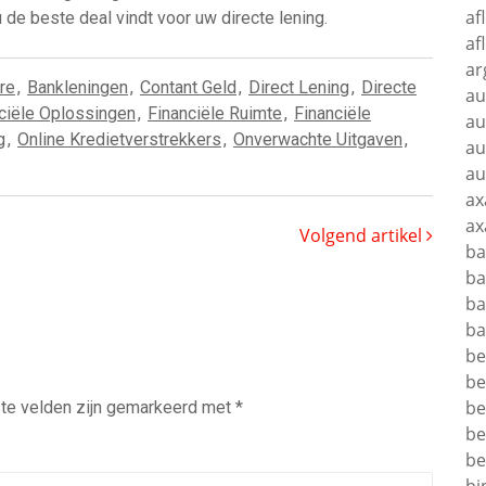
af
 de beste deal vindt voor uw directe lening.
af
ar
re
,
Bankleningen
,
Contant Geld
,
Direct Lening
,
Directe
au
ciële Oplossingen
,
Financiële Ruimte
,
Financiële
au
g
,
Online Kredietverstrekkers
,
Onverwachte Uitgaven
,
au
au
ax
ax
Volgend artikel
ba
ba
ba
ba
be
be
be
te velden zijn gemarkeerd met
*
be
be