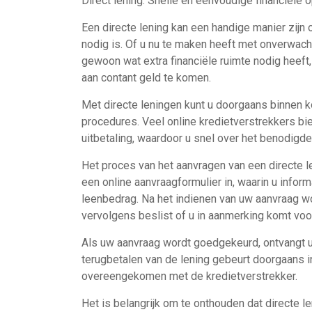
Direct lening: Snelle en eenvoudige financiële 
Een directe lening kan een handige manier zijn 
nodig is. Of u nu te maken heeft met onverwach
gewoon wat extra financiële ruimte nodig heeft,
aan contant geld te komen.
Met directe leningen kunt u doorgaans binnen k
procedures. Veel online kredietverstrekkers bi
uitbetaling, waardoor u snel over het benodigd
Het proces van het aanvragen van een directe le
een online aanvraagformulier in, waarin u infor
leenbedrag. Na het indienen van uw aanvraag w
vervolgens beslist of u in aanmerking komt voor
Als uw aanvraag wordt goedgekeurd, ontvangt u 
terugbetalen van de lening gebeurt doorgaans in
overeengekomen met de kredietverstrekker.
Het is belangrijk om te onthouden dat directe 