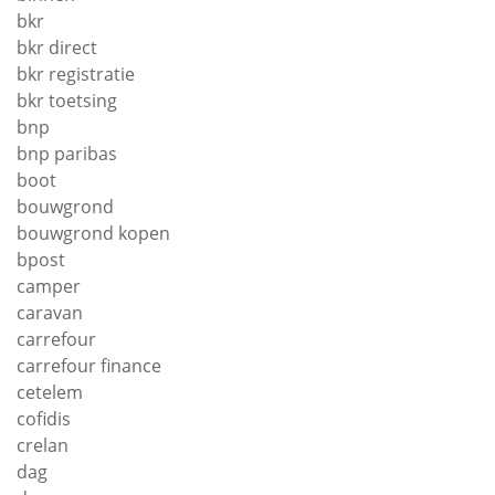
bkr
bkr direct
bkr registratie
bkr toetsing
bnp
bnp paribas
boot
bouwgrond
bouwgrond kopen
bpost
camper
caravan
carrefour
carrefour finance
cetelem
cofidis
crelan
dag