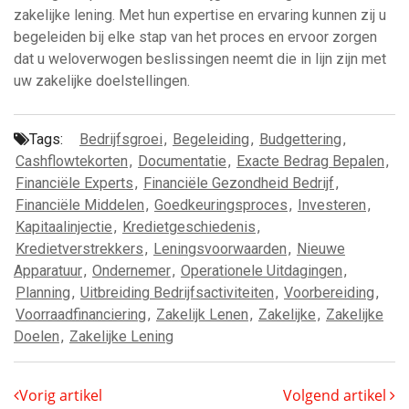
zakelijke lening. Met hun expertise en ervaring kunnen zij u
begeleiden bij elke stap van het proces en ervoor zorgen
dat u weloverwogen beslissingen neemt die in lijn zijn met
uw zakelijke doelstellingen.
Tags:
Bedrijfsgroei
,
Begeleiding
,
Budgettering
,
Cashflowtekorten
,
Documentatie
,
Exacte Bedrag Bepalen
,
Financiële Experts
,
Financiële Gezondheid Bedrijf
,
Financiële Middelen
,
Goedkeuringsproces
,
Investeren
,
Kapitaalinjectie
,
Kredietgeschiedenis
,
Kredietverstrekkers
,
Leningsvoorwaarden
,
Nieuwe
Apparatuur
,
Ondernemer
,
Operationele Uitdagingen
,
Planning
,
Uitbreiding Bedrijfsactiviteiten
,
Voorbereiding
,
Voorraadfinanciering
,
Zakelijk Lenen
,
Zakelijke
,
Zakelijke
Doelen
,
Zakelijke Lening
Vorig artikel
Volgend artikel