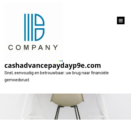
inhoud
gaan
Alles wat u moet
weten over zakelijk
cashadvancepaydayp9e.com
lenen voor uw bedrijf
Snel, eenvoudig en betrouwbaar: uw brug naar financiële
gemoedsrust.