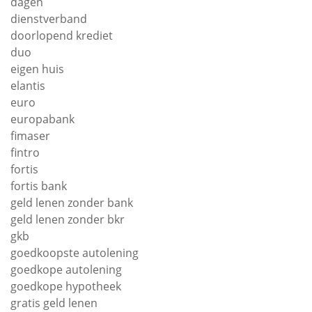
dagen
dienstverband
doorlopend krediet
duo
eigen huis
elantis
euro
europabank
fimaser
fintro
fortis
fortis bank
geld lenen zonder bank
geld lenen zonder bkr
gkb
goedkoopste autolening
goedkope autolening
goedkope hypotheek
gratis geld lenen