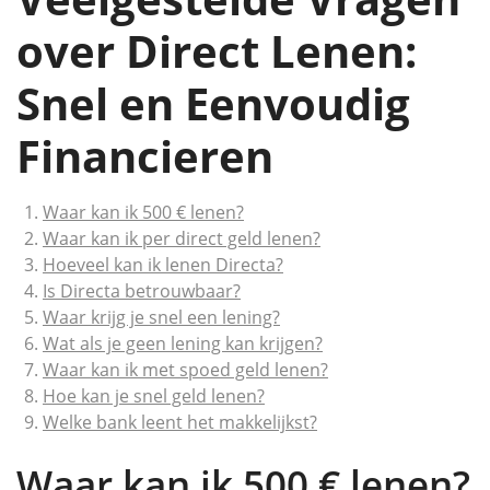
over Direct Lenen:
Snel en Eenvoudig
Financieren
Waar kan ik 500 € lenen?
Waar kan ik per direct geld lenen?
Hoeveel kan ik lenen Directa?
Is Directa betrouwbaar?
Waar krijg je snel een lening?
Wat als je geen lening kan krijgen?
Waar kan ik met spoed geld lenen?
Hoe kan je snel geld lenen?
Welke bank leent het makkelijkst?
Waar kan ik 500 € lenen?