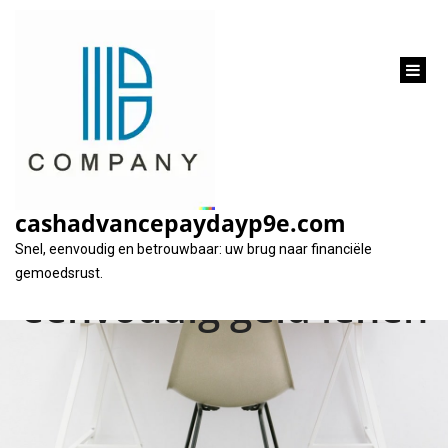
inhoud
gaan
Alles wat u moet
weten over een
cashadvancepaydayp9e.com
lening direct: snel en
Snel, eenvoudig en betrouwbaar: uw brug naar financiële
gemoedsrust.
eenvoudig geld lenen