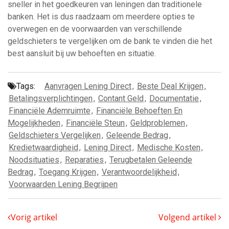
sneller in het goedkeuren van leningen dan traditionele
banken. Het is dus raadzaam om meerdere opties te
overwegen en de voorwaarden van verschillende
geldschieters te vergelijken om de bank te vinden die het
best aansluit bij uw behoeften en situatie.
Tags:
Aanvragen Lening Direct
,
Beste Deal Krijgen
,
Betalingsverplichtingen
,
Contant Geld
,
Documentatie
,
Financiële Ademruimte
,
Financiële Behoeften En
Mogelijkheden
,
Financiële Steun
,
Geldproblemen
,
Geldschieters Vergelijken
,
Geleende Bedrag
,
Kredietwaardigheid
,
Lening Direct
,
Medische Kosten
,
Noodsituaties
,
Reparaties
,
Terugbetalen Geleende
Bedrag
,
Toegang Krijgen
,
Verantwoordelijkheid
,
Voorwaarden Lening Begrijpen
Vorig artikel
Volgend artikel