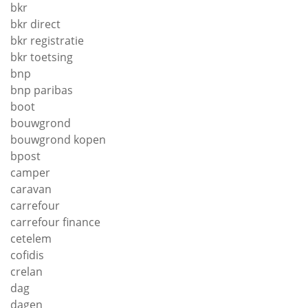
bkr
bkr direct
bkr registratie
bkr toetsing
bnp
bnp paribas
boot
bouwgrond
bouwgrond kopen
bpost
camper
caravan
carrefour
carrefour finance
cetelem
cofidis
crelan
dag
dagen