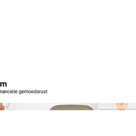
droomrit met een lening
om
financiële gemoedsrust.