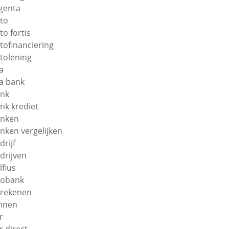
genta
to
to fortis
tofinanciering
tolening
a
a bank
nk
nk krediet
nken
nken vergelijken
drijf
drijven
lfius
obank
rekenen
nnen
r