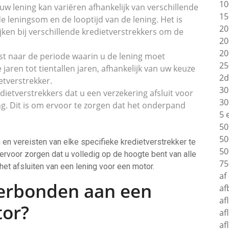
10
uw lening kan variëren afhankelijk van verschillende
15
e leningsom en de looptijd van de lening. Het is
20
jken bij verschillende kredietverstrekkers om de
20
20
ijst naar de periode waarin u de lening moet
25
 jaren tot tientallen jaren, afhankelijk van uw keuze
2d
tverstrekker.
30
edietverstrekkers dat u een verzekering afsluit voor
30
ng. Dit is om ervoor te zorgen dat het onderpand
5 
50
50
 en vereisten van elke specifieke kredietverstrekker te
50
 ervoor zorgen dat u volledig op de hoogte bent van alle
75
et afsluiten van een lening voor een motor.
af
verbonden aan een
af
af
tor?
af
af