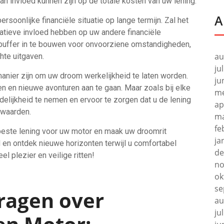
n invloed kunnen zijn op de totale kosten van uw lening.
A
rsoonlijke financiële situatie op lange termijn. Zal het
atieve invloed hebben op uw andere financiële
n buffer in te bouwen voor onvoorziene omstandigheden,
au
hte uitgaven.
ju
anier zijn om uw droom werkelijkheid te laten worden.
ju
en en nieuwe avonturen aan te gaan. Maar zoals bij elke
me
delijkheid te nemen en ervoor te zorgen dat u de lening
ap
rwaarden.
ma
fe
beste lening voor uw motor en maak uw droomrit
ja
id en ontdek nieuwe horizonten terwijl u comfortabel
de
el plezier en veilige ritten!
no
ok
se
Vragen over
au
ju