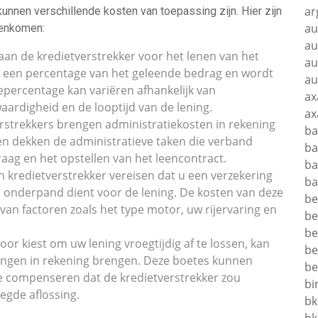
ar
kunnen verschillende kosten van toepassing zijn. Hier zijn
au
genkomen:
au
 aan de kredietverstrekker voor het lenen van het
au
s een percentage van het geleende bedrag en wordt
au
epercentage kan variëren afhankelijk van
ax
aardigheid en de looptijd van de lening.
ax
rstrekkers brengen administratiekosten in rekening
ba
sten dekken de administratieve taken die verband
ba
ag en het opstellen van het leencontract.
ba
n kredietverstrekker vereisen dat u een verzekering
ba
ls onderpand dient voor de lening. De kosten van deze
be
 van factoren zoals het type motor, uw rijervaring en
be
be
oor kiest om uw lening vroegtijdig af te lossen, kan
be
dingen in rekening brengen. Deze boetes kunnen
be
te compenseren dat de kredietverstrekker zou
bi
egde aflossing.
bk