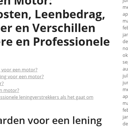
en Motor:
ju
me
sten, Leenbedrag,
ap
ma
er en Verschillen
fe
ja
ere en Professionele
de
no
ok
se
au
g voor een motor?
ju
ning voor een motor?
ju
r?
me
en motor?
ap
fessionele leningverstrekkers als het gaat om
ma
fe
arden voor een lening
ja
de