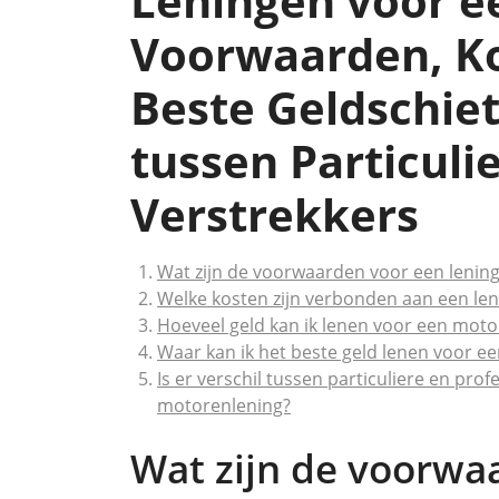
Leningen voor e
Voorwaarden, Ko
Beste Geldschiet
tussen Particuli
Verstrekkers
Wat zijn de voorwaarden voor een lenin
Welke kosten zijn verbonden aan een le
Hoeveel geld kan ik lenen voor een moto
Waar kan ik het beste geld lenen voor e
Is er verschil tussen particuliere en pro
motorenlening?
Wat zijn de voorwa