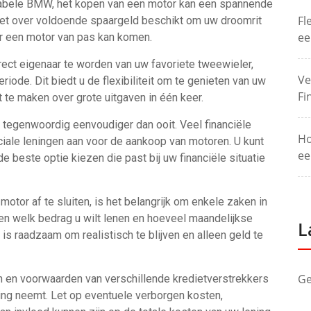
tabele BMW, het kopen van een motor kan een spannende
Fl
niet over voldoende spaargeld beschikt om uw droomrit
ee
oor een motor van pas kan komen.
irect eigenaar te worden van uw favoriete tweewieler,
Ve
riode. Dit biedt u de flexibiliteit om te genieten van uw
Fi
 te maken over grote uitgaven in één keer.
 tegenwoordig eenvoudiger dan ooit. Veel financiële
Ho
ciale leningen aan voor de aankoop van motoren. U kunt
ee
e beste optie kiezen die past bij uw financiële situatie
otor af te sluiten, is het belangrijk om enkele zaken in
n welk bedrag u wilt lenen en hoeveel maandelijkse
L
is raadzaam om realistisch te blijven en alleen geld te
Ge
n en voorwaarden van verschillende kredietverstrekkers
sing neemt. Let op eventuele verborgen kosten,