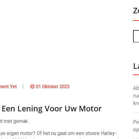
Z
L
ent Yet
01 Oktober 2023
Al
na
kr
 Een Lening Voor Uw Motor
rit met gemak
Pe
op
n uw eigen motor? Of het nu gaat om een stoere Harley-