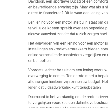
Davidson, een sportieve Ducati of een comfor
en bevredigende ervaring zijn. Maar wat als u 
direct te financieren? Dit is waar een lening v
Een lening voor een motor stelt u in staat om d
terwijl u de kosten spreidt over een bepaalde pe
nieuwe aanwinst zonder dat u zich zorgen hoeft
Het aanvragen van een lening voor een motor is
instellingen en kredietverstrekkers bieden spe
online verschillende aanbieders vergelijken en d
en behoeften.
Voordat u echter besluit om een lening voor uw m
overweging te nemen. Ten eerste moet u bepale
aflossingen haalbaar zijn binnen uw budget. Het 
lenen dat u daadwerkelijk kunt terugbetalen.
Daarnaast is het verstandig om de rentetarieve
te vergelijken voordat u een definitieve beslis