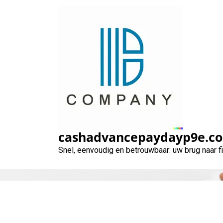
Naar
de
inhoud
gaan
Financier uw 
cashadvancepaydayp9e.c
Snel, eenvoudig en betrouwbaar: uw brug naar 