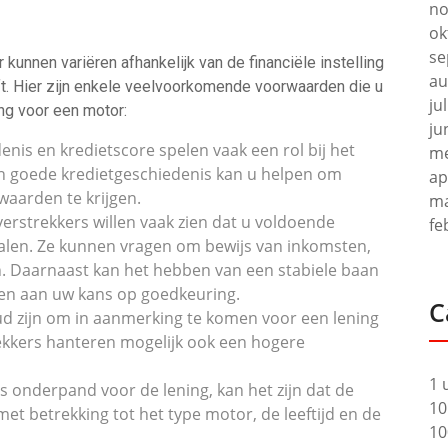
no
ok
se
unnen variëren afhankelijk van de financiële instelling
au
t. Hier zijn enkele veelvoorkomende voorwaarden die u
ju
ng voor een motor:
ju
nis en kredietscore spelen vaak een rol bij het
me
n goede kredietgeschiedenis kan u helpen om
ap
waarden te krijgen.
ma
tverstrekkers willen vaak zien dat u voldoende
fe
talen. Ze kunnen vragen om bewijs van inkomsten,
en. Daarnaast kan het hebben van een stabiele baan
ragen aan uw kans op goedkeuring.
C
oud zijn om in aanmerking te komen voor een lening
kkers hanteren mogelijk ook een hogere
1 
 onderpand voor de lening, kan het zijn dat de
10
 met betrekking tot het type motor, de leeftijd en de
10