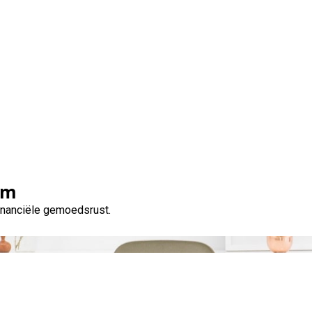
nen zonder BKR: Is het m
om
financiële gemoedsrust.