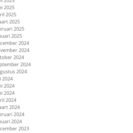
ni 2025
i 2025
ril 2025
art 2025
bruari 2025
nuari 2025
cember 2024
vember 2024
tober 2024
ptember 2024
gustus 2024
li 2024
ni 2024
i 2024
ril 2024
art 2024
bruari 2024
nuari 2024
cember 2023