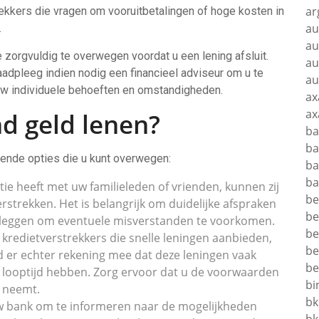
ar
ekkers die vragen om vooruitbetalingen of hoge kosten in
au
.
au
ie zorgvuldig te overwegen voordat u een lening afsluit.
au
aadpleeg indien nodig een financieel adviseur om u te
au
uw individuele behoeften en omstandigheden.
ax
ax
d geld lenen?
ba
ba
llende opties die u kunt overwegen:
ba
ba
tie heeft met uw familieleden of vrienden, kunnen zij
be
erstrekken. Het is belangrijk om duidelijke afspraken
be
 te leggen om eventuele misverstanden te voorkomen.
be
e kredietverstrekkers die snelle leningen aanbieden,
be
ud er echter rekening mee dat deze leningen vaak
be
 looptijd hebben. Zorg ervoor dat u de voorwaarden
bi
g neemt.
bk
 bank om te informeren naar de mogelijkheden