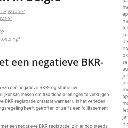
ju
me
registratie?
ap
ratie?
ma
fe
R?
ja
toetsing?
de
no
ok
et een negatieve BKR-
se
au
ju
ju
en van een negatieve BKR-registratie uw
me
lijker kan maken om traditionele leningen te verkrijgen
ap
ieve BKR-registratie ontstaat wanneer u in het verleden
ma
ngsregeling heeft getroffen of zelfs een faillissement
fe
ja
de
 met een negatieve BKR-registratie, zijn er nog steeds