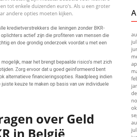
n tot enkele duizenden euro’s. Als u een groter
A
naar andere opties moeten kijken.
alle kredietverstrekkers die leningen zonder BKR-
au
oplichters actief zijn die profiteren van mensen die
ju
ichtig en doe grondig onderzoek voordat u met een
ju
me
 mogelijk, maar het brengt bepaalde risico’s met zich
ap
ptijden. Zorg ervoor dat u goed geïnformeerd bent
ma
k alternatieve financieringsopties. Raadpleeg indien
fe
e juiste keuze te maken op basis van uw individuele
ja
de
no
ok
ragen over Geld
se
au
R in België
ju