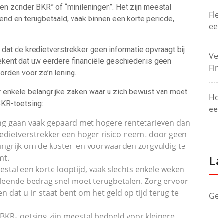
n zonder BKR” of “minileningen”. Het zijn meestal
Fl
nd en terugbetaald, vaak binnen een korte periode,
ee
dat de kredietverstrekker geen informatie opvraagt bij
Ve
ekent dat uw eerdere financiële geschiedenis geen
Fi
rden voor zo’n lening.
 er enkele belangrijke zaken waar u zich bewust van moet
Ho
BKR-toetsing:
ee
ng gaan vaak gepaard met hogere rentetarieven dan
redietverstrekker een hoger risico neemt door geen
langrijk om de kosten en voorwaarden zorgvuldig te
mt.
L
stal een korte looptijd, vaak slechts enkele weken
eleende bedrag snel moet terugbetalen. Zorg ervoor
n dat u in staat bent om het geld op tijd terug te
Ge
BKR-toetsing zijn meestal bedoeld voor kleinere