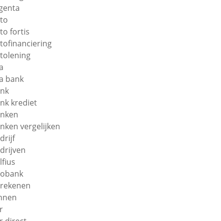
genta
to
to fortis
tofinanciering
tolening
a
a bank
nk
nk krediet
nken
nken vergelijken
drijf
drijven
lfius
obank
rekenen
nnen
r