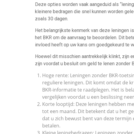
Deze opties worden vaak aangeduid als “leninge
kleinere bedragen die snel kunnen worden gelee
zoals 30 dagen.
Het belangrijkste kenmerk van deze leningen is 
het BKR om de aanvraag te beoordelen. Dit bet
invloed heeft op uw kans om goedgekeurd te wo
Hoewel dit misschien aantrekkelijk klinkt, zijn
zijn voordat u besluit om geld te lenen zonder 
Hoge rente: Leningen zonder BKR-toetsi
reguliere leningen. Dit komt omdat de k
BKR-informatie te raadplegen. Het is be
vergelijken voordat u een beslissing nee
Korte looptijd: Deze leningen hebben mee
tot een maand. Dit betekent dat u het g
dat u zich bewust bent van deze termijn e
betalen.
Kleine leningbedragen: Leningen zonder 