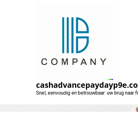
Naar
de
inhoud
gaan
Geld le
cashadvancepaydayp9e.c
Snel, eenvoudig en betrouwbaar: uw brug naar 