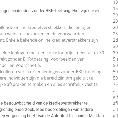
10
15
eningen aanbieden zonder BKR-toetsing. Hier zijn enkele
20
20
hillende online kredietverstrekkers die leningen
20
 hun websites bezoeken en de voorwaarden
25
mt. Enkele bekende online kredietverstrekkers zijn
2d
30
leine leningen met een korte looptijd, meestal tot 30
30
rekt zonder BKR-toetsing. Voorbeelden van
5 
hper en Voorschotje.
50
iculieren verstrekken leningen zonder BKR-toetsing.
50
re individuen zijn die bereid zijn om geld uit te
50
jke afspraken te maken en alles schriftelijk vast te
75
.
af
af
af
de betrouwbaarheid van de kredietverstrekker te
af
e grondig onderzoek, lees beoordelingen van andere
af
een vergunning heeft van de Autoriteit Financiële Markten