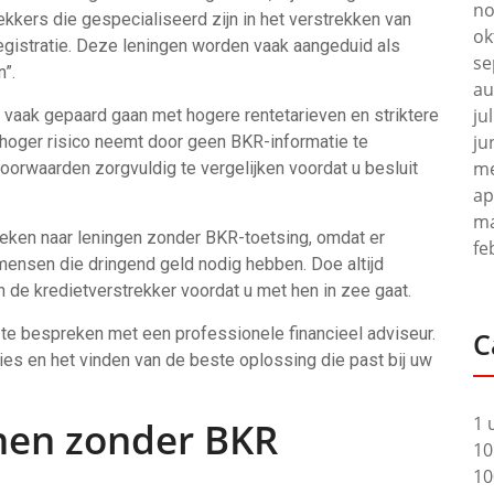
no
rekkers die gespecialiseerd zijn in het verstrekken van
ok
gistratie. Deze leningen worden vaak aangeduid als
se
”.
au
ju
 vaak gepaard gaan met hogere rentetarieven en striktere
ju
hoger risico neemt door geen BKR-informatie te
me
oorwaarden zorgvuldig te vergelijken voordat u besluit
ap
ma
zoeken naar leningen zonder BKR-toetsing, omdat er
fe
n mensen die dringend geld nodig hebben. Doe altijd
de kredietverstrekker voordat u met hen in zee gaat.
e te bespreken met een professionele financieel adviseur.
C
ties en het vinden van de beste oplossing die past bij uw
1 
enen zonder BKR
10
10