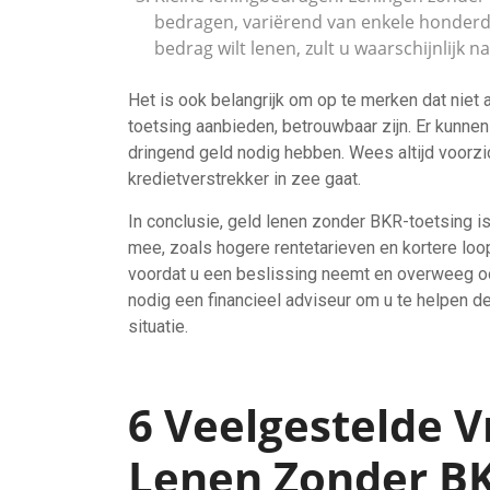
bedragen, variërend van enkele honderde
bedrag wilt lenen, zult u waarschijnlijk 
Het is ook belangrijk om op te merken dat niet 
toetsing aanbieden, betrouwbaar zijn. Er kunnen 
dringend geld nodig hebben. Wees altijd voorz
kredietverstrekker in zee gaat.
In conclusie, geld lenen zonder BKR-toetsing is
mee, zoals hogere rentetarieven en kortere loo
voordat u een beslissing neemt en overweeg oo
nodig een financieel adviseur om u te helpen d
situatie.
6 Veelgestelde V
Lenen Zonder BK