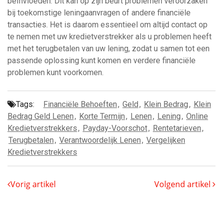
beïnvloeden. Dit kan op zijn beurt problemen veroorzaken
bij toekomstige leningaanvragen of andere financiële
transacties. Het is daarom essentieel om altijd contact op
te nemen met uw kredietverstrekker als u problemen heeft
met het terugbetalen van uw lening, zodat u samen tot een
passende oplossing kunt komen en verdere financiële
problemen kunt voorkomen.
Tags:
Financiële Behoeften
,
Geld
,
Klein Bedrag
,
Klein
Bedrag Geld Lenen
,
Korte Termijn
,
Lenen
,
Lening
,
Online
Kredietverstrekkers
,
Payday-Voorschot
,
Rentetarieven
,
Terugbetalen
,
Verantwoordelijk Lenen
,
Vergelijken
Kredietverstrekkers
Vorig artikel
Volgend artikel