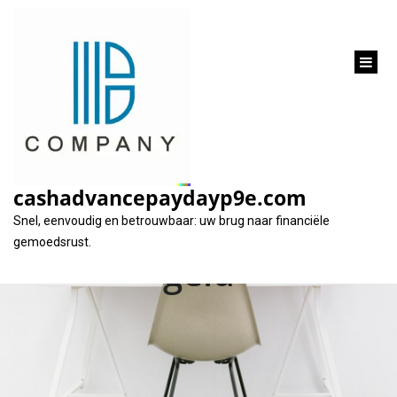
inhoud
gaan
Tips voor
verantwoord lenen
cashadvancepaydayp9e.com
van een klein bedrag
Snel, eenvoudig en betrouwbaar: uw brug naar financiële
gemoedsrust.
geld