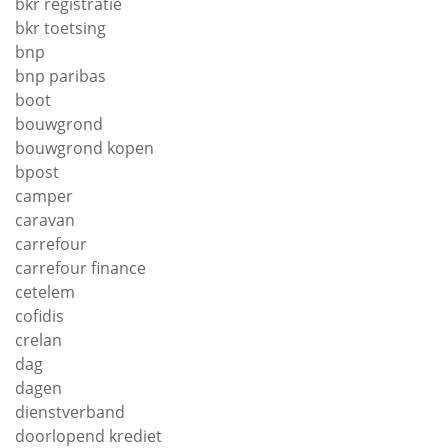
bkr registratie
bkr toetsing
bnp
bnp paribas
boot
bouwgrond
bouwgrond kopen
bpost
camper
caravan
carrefour
carrefour finance
cetelem
cofidis
crelan
dag
dagen
dienstverband
doorlopend krediet