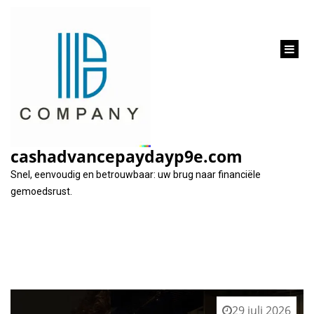
inhoud
gaan
Tag:
verantwoordelijk lenen
cashadvancepaydayp9e.com
Snel, eenvoudig en betrouwbaar: uw brug naar financiële
gemoedsrust.
29 juli 2026