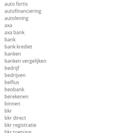
auto fortis
autofinanciering
autolening
axa
axa bank
bank
bank krediet
banken
banken vergelijken
bedrijf
bedrijven
belfius
beobank
berekenen
binnen
bkr
bkr direct
bkr registratie
bkr toetsing