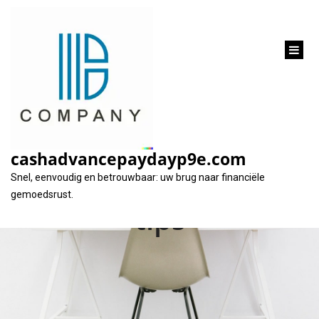
inhoud
gaan
Bereken uw
maximale leenbedrag
cashadvancepaydayp9e.com
met deze handige
Snel, eenvoudig en betrouwbaar: uw brug naar financiële
gemoedsrust.
tips