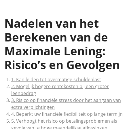
Nadelen van het
Berekenen van de
Maximale Lening:
Risico’s en Gevolgen
1. Kan leiden tot overmatige schuldenlast
2. Mogelijk hogere rentekosten bij een groter
leenbedrag
3. Risico op financiële stress door het aangaan van
extra verplichtingen
4. Beperkt uw financiële flexibiliteit op lange termijn
5. Verhoogt het risico op betalingsproblemen als
gevolg van te hoge maandelijkse aflossingen