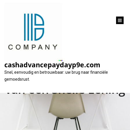
inhoud
gaan
Eenvoudig Geld
Lenen Zonder Gedoe:
cashadvancepaydayp9e.com
Ontdek de Voordelen
Snel, eenvoudig en betrouwbaar: uw brug naar financiële
gemoedsrust.
van een Snelle Lening