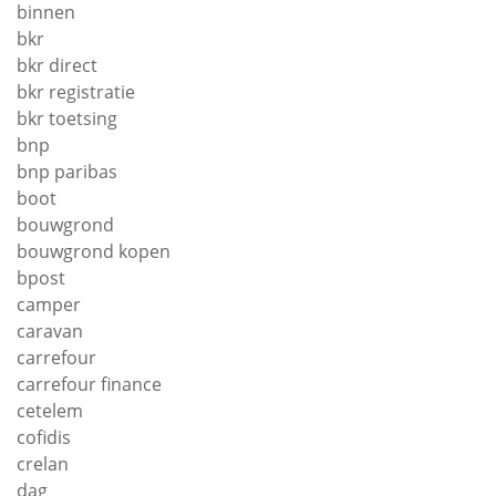
binnen
bkr
bkr direct
bkr registratie
bkr toetsing
bnp
bnp paribas
boot
bouwgrond
bouwgrond kopen
bpost
camper
caravan
carrefour
carrefour finance
cetelem
cofidis
crelan
dag