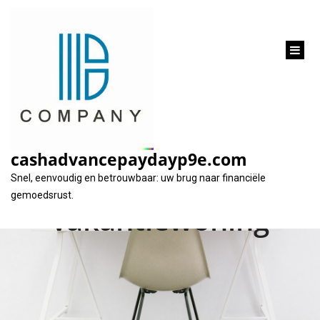
inhoud
gaan
Financier uw
droomvakantie:
cashadvancepaydayp9e.com
lening voor uw ideale
Snel, eenvoudig en betrouwbaar: uw brug naar financiële
gemoedsrust.
vakantiewoning