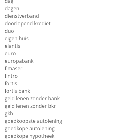
dag
dagen
dienstverband
doorlopend krediet
duo
eigen huis
elantis
euro
europabank
fimaser
fintro
fortis
fortis bank
geld lenen zonder bank
geld lenen zonder bkr
gkb
goedkoopste autolening
goedkope autolening
goedkope hypotheek