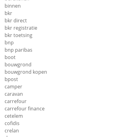
binnen
bkr
bkr direct
bkr registratie
bkr toetsing
bnp
bnp paribas
boot
bouwgrond
bouwgrond kopen
bpost
camper
caravan
carrefour
carrefour finance
cetelem
cofidis
crelan