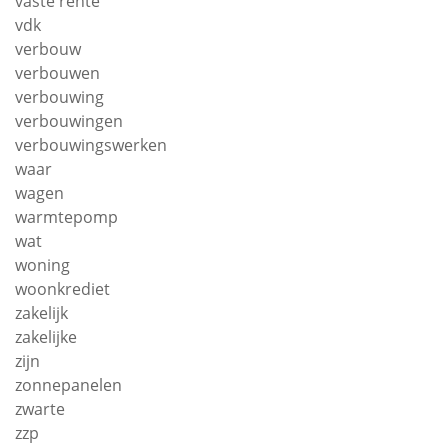
vaste rente
vdk
verbouw
verbouwen
verbouwing
verbouwingen
verbouwingswerken
waar
wagen
warmtepomp
wat
woning
woonkrediet
zakelijk
zakelijke
zijn
zonnepanelen
zwarte
zzp