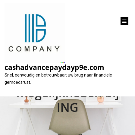
inhoud
gaan
Hypotheeklening
voor uw droomhuis:
cashadvancepaydayp9e.com
Ontdek de
Snel, eenvoudig en betrouwbaar: uw brug naar financiële
gemoedsrust.
mogelijkheden bij
ING