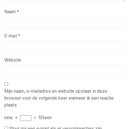
Naam
*
E-mail
*
Website
Mijn naam, e-mailadres en website opslaan in deze
browser voor de volgende keer wanneer ik een reactie
plaats.
nine
+
=
fifteen
Stuur mij een e-mail als er vervolgreacties zijn.