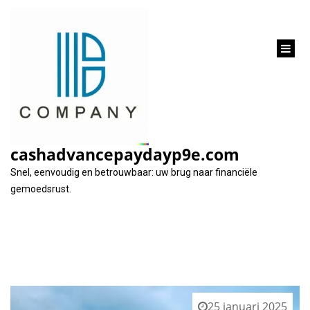
inhoud
gaan
Tag:
eigen vakantiewoning
cashadvancepaydayp9e.com
Snel, eenvoudig en betrouwbaar: uw brug naar financiële
gemoedsrust.
25 januari 2025