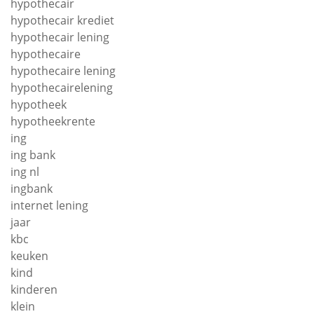
hypothecair
hypothecair krediet
hypothecair lening
hypothecaire
hypothecaire lening
hypothecairelening
hypotheek
hypotheekrente
ing
ing bank
ing nl
ingbank
internet lening
jaar
kbc
keuken
kind
kinderen
klein