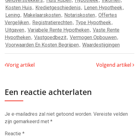
Geldverstrekkers
,
Huis Kopen
,
Hypotheek
,
Inkomen
,
Kosten Huis
,
Kredietgeschiedenis
,
Lenen Hypotheek
,
Lening
,
Makelaarskosten
,
Notariskosten
,
Offertes
Vergelijken
,
Registratierechten
,
Type Hypotheek
,
Uitgaven
,
Variabele Rente Hypotheken
,
Vaste Rente
Hypotheken
,
Vastgoedbezit
,
Vermogen Opbouwen
,
Voorwaarden En Kosten Begrijpen
,
Waardestijgingen
Vorig artikel
Volgend artikel
Een reactie achterlaten
Je e-mailadres zal niet getoond worden.
Vereiste velden
zijn gemarkeerd met
*
Reactie
*