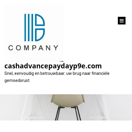
inhoud
gaan
Alles wat u moet
weten over het lenen
cashadvancepaydayp9e.com
van een hypotheek
Snel, eenvoudig en betrouwbaar: uw brug naar financiële
gemoedsrust.