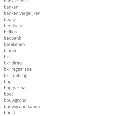
bank krediet
banken
banken vergelijken
bedrijf
bedrijven
belfius
beobank
berekenen
binnen
bkr
bkr direct
bkr registratie
bkr toetsing
bnp
bnp paribas
boot
bouwgrond
bouwgrond kopen
bpost