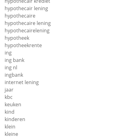
hypothecair krediet
hypothecair lening
hypothecaire
hypothecaire lening
hypothecairelening
hypotheek
hypotheekrente
ing
ing bank
ing nl
ingbank
internet lening
jaar
kbc
keuken
kind
kinderen
klein
kleine